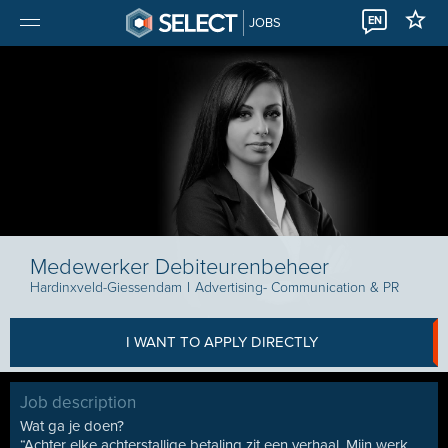
EN
JOBS
Medewerker Debiteurenbeheer
Hardinxveld-Giessendam
I
Advertising- Communication & PR
I WANT TO APPLY DIRECTLY
Job description
Wat ga je doen?
“Achter elke achterstallige betaling zit een verhaal. Mijn werk