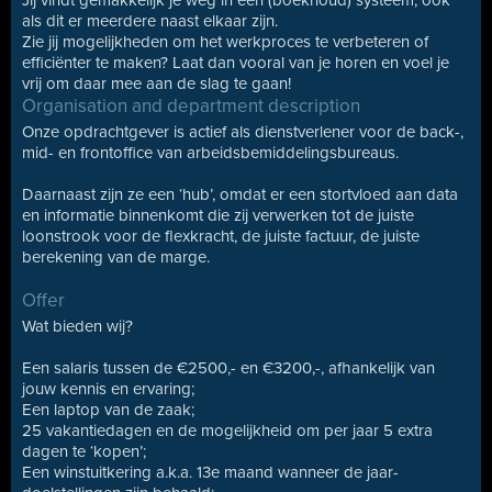
Jij vindt gemakkelijk je weg in een (boekhoud) systeem, ook
als dit er meerdere naast elkaar zijn.
Zie jij mogelijkheden om het werkproces te verbeteren of
efficiënter te maken? Laat dan vooral van je horen en voel je
vrij om daar mee aan de slag te gaan!
Organisation and department description
Onze opdrachtgever is actief als dienstverlener voor de back-,
mid- en frontoffice van arbeidsbemiddelingsbureaus.
Daarnaast zijn ze een ‘hub’, omdat er een stortvloed aan data
en informatie binnenkomt die zij verwerken tot de juiste
loonstrook voor de flexkracht, de juiste factuur, de juiste
berekening van de marge.
Offer
Wat bieden wij?
Een salaris tussen de €2500,- en €3200,-, afhankelijk van
jouw kennis en ervaring;
Een laptop van de zaak;
25 vakantiedagen en de mogelijkheid om per jaar 5 extra
dagen te ‘kopen’;
Een winstuitkering a.k.a. 13e maand wanneer de jaar-