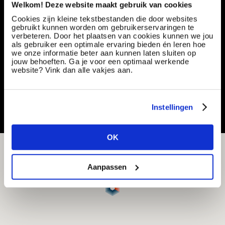
Welkom! Deze website maakt gebruik van cookies
Cookies zijn kleine tekstbestanden die door websites
Medewerker Debiteurenbeheer
gebruikt kunnen worden om gebruikerservaringen te
verbeteren. Door het plaatsen van cookies kunnen we jou
Vacancy number:
156722
als gebruiker een optimale ervaring bieden én leren hoe
Specialization:
Administrative Support & Secretarial
we onze informatie beter aan kunnen laten sluiten op
Contract type:
Temp Option Perm
jouw behoeften. Ga je voor een optimaal werkende
website? Vink dan alle vakjes aan.
Share or save this vacancy
Instellingen
OK
Aanpassen