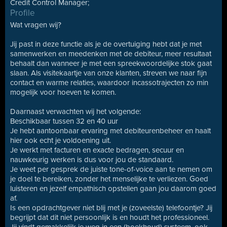
Credit Control Manager;
Profile
Wat vragen wij?
Jij past in deze functie als je de overtuiging hebt dat je met
samenwerken en meedenken met de debiteur, meer resultaat
behaalt dan wanneer je met een spreekwoordelijke stok gaat
slaan. Als visitekaartje van onze klanten, streven we naar fijn
contact en warme relaties, waardoor incassotrajecten zo min
mogelijk voor hoeven te komen.
Daarnaast verwachten wij het volgende:
Beschikbaar tussen 32 en 40 uur
Je hebt aantoonbaar ervaring met debiteurenbeheer en haalt
hier ook echt je voldoening uit.
Je werkt met facturen en exacte bedragen, secuur en
nauwkeurig werken is dus voor jou de standaard.
Je weet per gesprek de juiste tone-of-voice aan te nemen om
je doel te bereiken, zonder het menselijke te verliezen. Goed
luisteren en jezelf empathisch opstellen gaan jou daarom goed
af.
Is een opdrachtgever niet blij met je (zoveelste) telefoontje? Jij
begrijpt dat dit niet persoonlijk is en houdt het professioneel.