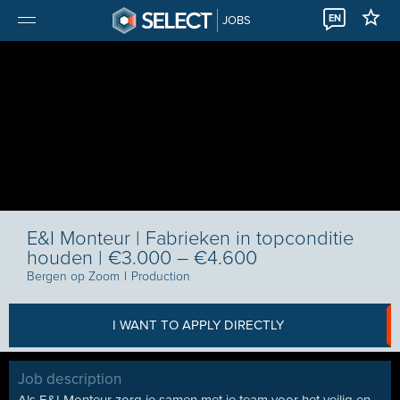
EN
JOBS
E&I Monteur | Fabrieken in topconditie
houden | €3.000 – €4.600
Bergen op Zoom
I
Production
I WANT TO APPLY DIRECTLY
Job description