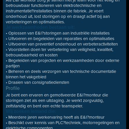
Als E&I Monteur zorg je samen met je team voor het veilig en
betrouwbaar functioneren van elektrotechnische en
instrumentatie?installaties binnen de fabriek. Je voert
onderhoud uit, lost storingen op en draagt actief bij aan
verbeteringen en optimalisaties.
Je werkzaamheden bestaan uit:
• Oplossen van E&I?storingen aan industriële installaties
• Uitvoeren en begeleiden van reparaties en optimalisaties
• Uitvoeren van preventief onderhoud en verbeteractiviteiten
• Voorstellen doen ter verbetering van veiligheid, kwaliteit,
betrouwbaarheid en kosten
• Begeleiden van projecten en werkzaamheden door externe
partijen
• Beheren en deels verzorgen van technische documentatie
binnen het vakgebied
• Draaien van consignatiediensten
Profile
Je bent een ervaren en gemotiveerde E&I?monteur die
storingen ziet als een uitdaging. Je werkt zorgvuldig,
zelfstandig en bent een echte teamspeler.
Wij zoeken iemand die:
• Meerdere jaren werkervaring heeft als E&I?monteur
• Beschikt over kennis van PLC?techniek, motorregelingen en
elektrische componenten