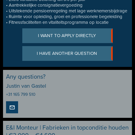
• Aantrekkelijke consignatievergoeding
• Uitstekende pensioenregeling met lage werknemersbijdrage
• Ruimte voor opleiding, groei en professionele begeleiding
• Fitnessfaciliteiten en vitaliteitsprogramma op locatie
I WANT TO APPLY DIRECTLY
I HAVE ANOTHER QUESTION
Any questions?
Justin van Gastel
+31 165 799 510
E&I Monteur | Fabrieken in topconditie houden