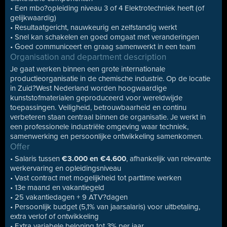
• Een mbo?opleiding niveau 3 of 4 Elektrotechniek heeft (of
gelijkwaardig)
• Resultaatgericht, nauwkeurig en zelfstandig werkt
• Snel kan schakelen en goed omgaat met veranderingen
• Goed communiceert en graag samenwerkt in een team
Organisation and department description
Je gaat werken binnen een grote internationale
productieorganisatie in de chemische industrie. Op de locatie
in Zuid?West Nederland worden hoogwaardige
kunststofmaterialen geproduceerd voor wereldwijde
toepassingen. Veiligheid, betrouwbaarheid en continu
verbeteren staan centraal binnen de organisatie. Je werkt in
een professionele industriële omgeving waar techniek,
samenwerking en persoonlijke ontwikkeling samenkomen.
Offer
• Salaris tussen
€3.000 en €4.600
, afhankelijk van relevante
werkervaring en opleidingsniveau
• Vast contract met mogelijkheid tot parttime werken
• 13e maand en vakantiegeld
• 25 vakantiedagen + 9 ATV?dagen
• Persoonlijk budget (5,1% van jaarsalaris) voor uitbetaling,
extra verlof of ontwikkeling
• Extra variabele beloning tot 3% per jaar