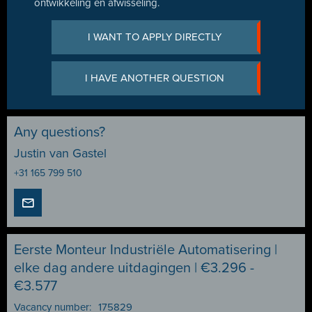
ontwikkeling en afwisseling.
I WANT TO APPLY DIRECTLY
I HAVE ANOTHER QUESTION
Any questions?
Justin van Gastel
+31 165 799 510
Eerste Monteur Industriële Automatisering |
elke dag andere uitdagingen | €3.296 -
€3.577
Vacancy number:
175829