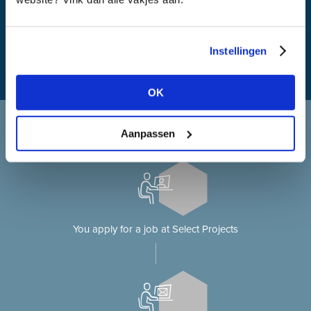
What is my travel time?
Instellingen
OK
Applying at Select Projects
Aanpassen
Applying for a job on our website?
You apply for a job at Select Projects