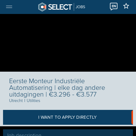
EN
JOBS
Eerste Monteur Industriële
Automatisering | elke dag andere
uitdagingen | €3.296 - €3.577
Utrecht
I
Utilities
I WANT TO APPLY DIRECTLY
Job description