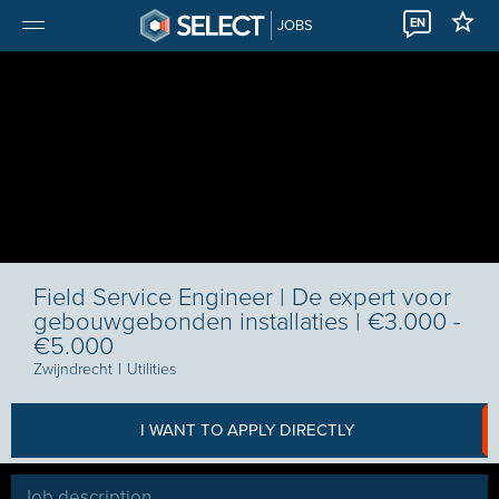
EN
JOBS
Field Service Engineer | De expert voor
gebouwgebonden installaties | €3.000 -
€5.000
Zwijndrecht
I
Utilities
I WANT TO APPLY DIRECTLY
Job description