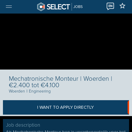
EN
JOBS
Mechatronische Monteur | Woerden |
€2.400 tot €4.100
Woerden
I
Engineering
I WANT TO APPLY DIRECTLY
Job description