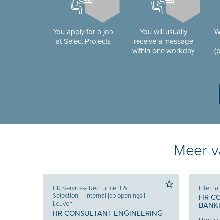
You apply for a job
You will usually
W
at Select Projects
receive a message
within one workday
(
Meer va
HR Services- Recruitment &
Interna
Selection
I
Internal job openings
I
HR C
Leuven
BANK
 KEY
HR CONSULTANT ENGINEERING