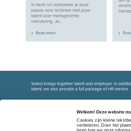
Ben ji
In deze rol combineer je jouw
verbin
en van
passie voor techniek met jouw
mensen
 en
talent voor mensgerichte
t...
rekrutering. Je...
Read more
Rea
Select brings together talent and employer. In additio
talent, we also provide a full package of HR service
Welkom! Deze website ma
Cookies zijn kleine tekst
verbeteren. Door het plaa
leren hoe we onze informat