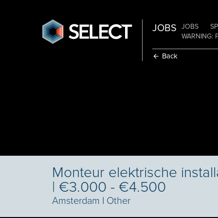
JOBS
JOBS
SP
WARNING: 
Back
Monteur elektrische install
| €3.000 - €4.500
Amsterdam
I
Other