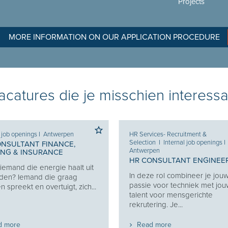
Projects
MORE INFORMATION ON OUR APPLICATION PROCEDURE
catures die je misschien interessa
l job openings
I
Antwerpen
HR Services- Recruitment &
Selection
I
Internal job openings
I
ONSULTANT FINANCE,
Antwerpen
ING & INSURANCE
HR CONSULTANT ENGINEE
j iemand die energie haalt uit
In deze rol combineer je jou
den? Iemand die graag
passie voor techniek met jo
 spreekt en overtuigt, zich...
talent voor mensgerichte
rekrutering. Je...
d more
Read more