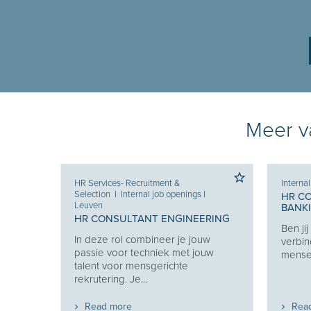
Meer va
HR Services- Recruitment &
Interna
Selection
I
Internal job openings
I
HR C
Leuven
BANK
 KEY
HR CONSULTANT ENGINEERING
Ben ji
In deze rol combineer je jouw
verbin
en van
passie voor techniek met jouw
mensen
 en
talent voor mensgerichte
t...
rekrutering. Je...
Read more
Rea