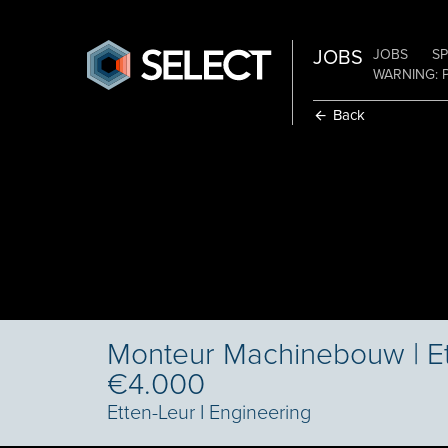
JOBS
JOBS
SP
WARNING: 
Back
Monteur Machinebouw | Ett
€4.000
Etten-Leur
I
Engineering