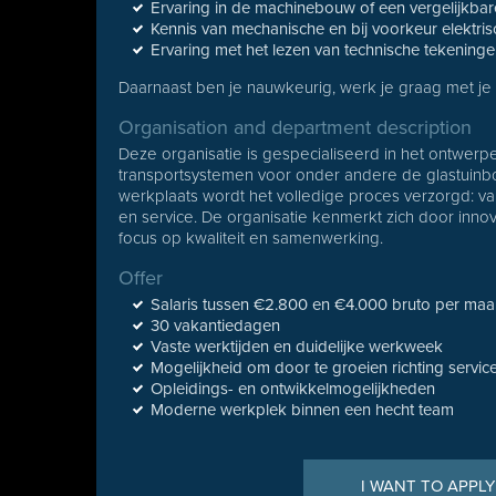
Ervaring in de machinebouw of een vergelijkbare
Kennis van mechanische en bij voorkeur elektri
Ervaring met het lezen van technische tekening
Daarnaast ben je nauwkeurig, werk je graag met je 
Organisation and department description
Deze organisatie is gespecialiseerd in het ontwer
transportsystemen voor onder andere de glastuin
werkplaats wordt het volledige proces verzorgd: v
en service. De organisatie kenmerkt zich door inn
focus op kwaliteit en samenwerking.
Offer
Salaris tussen €2.800 en €4.000 bruto per maan
30 vakantiedagen
Vaste werktijden en duidelijke werkweek
Mogelijkheid om door te groeien richting service 
Opleidings- en ontwikkelmogelijkheden
Moderne werkplek binnen een hecht team
I WANT TO APPLY