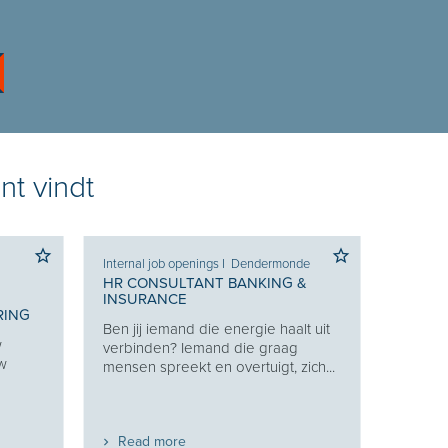
nt vindt
Internal job openings
I
Dendermonde
HR CONSULTANT BANKING &
INSURANCE
RING
Ben jij iemand die energie haalt uit
w
verbinden? Iemand die graag
uw
mensen spreekt en overtuigt, zich...
Read more