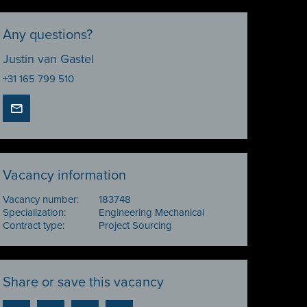
Any questions?
Justin van Gastel
+31 165 799 510
Vacancy information
Vacancy number:
183748
Specialization:
Engineering Mechanical
Contract type:
Project Sourcing
Share or save this vacancy