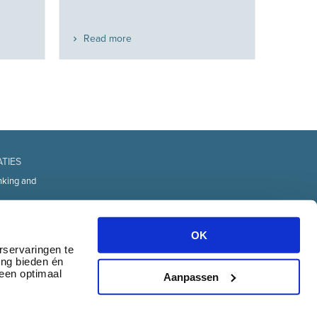
Read more
ATIES
nking and
fice
d Technology
OK
urces
rservaringen te
ing bieden én
transport
 een optimaal
& communication
Aanpassen