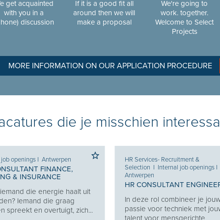
e get acquainted
If it is a good fit all
We're going to
with you in a
around then we will
work. together.
phone) discussion
make a proposal
Welcome to Select
Projects
MORE INFORMATION ON OUR APPLICATION PROCEDURE
catures die je misschien interessa
l job openings
I
Antwerpen
HR Services- Recruitment &
Selection
I
Internal job openings
I
ONSULTANT FINANCE,
Antwerpen
ING & INSURANCE
HR CONSULTANT ENGINEE
j iemand die energie haalt uit
In deze rol combineer je jou
den? Iemand die graag
passie voor techniek met jo
 spreekt en overtuigt, zich...
talent voor mensgerichte