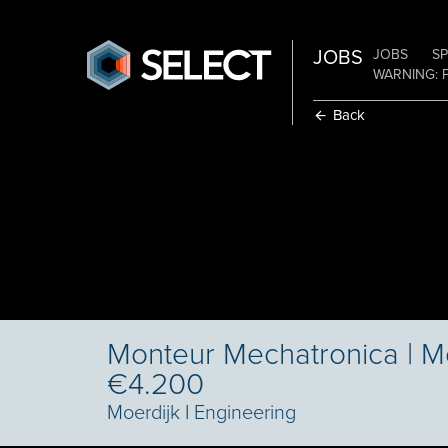
JOBS
JOBS
SP
WARNING: 
Back
Monteur Mechatronica | Mo
€4.200
Moerdijk
I
Engineering