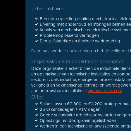
Je beschikt over:
Een mbo opleiding richting mechatronica, elek
Ervaring met onderhoud en storingen binnen ee
Kennis van mechanische en elektrische systeme
Probleemoplossend vermogen
Een zelfstandige en flexibele werkhouding
Daarnaast werk je nauwkeurig en heb je veiligheid 
Organisation and department description
Deze organisatie is actief binnen de industriële diens
en optimalisatie van technische installaties en comp
sectoren zoals industrie, energie en procesinstallatie
veiligheid en vakmanschap centraal en wordt gewerk
aan betrouwbare installaties.
[aijobscareers.com]
Offer
Salaris tussen €2.800 en €4.200 bruto per maan
25 vakantiedagen + ATV dagen
Goede secundaire arbeidsvoorwaarden volgens
Opleidings- en doorgroeimogelijkheden
Werken in een technische en afwisselende omg