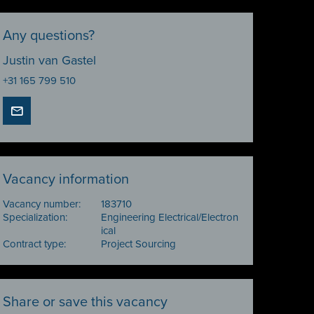
Any questions?
Justin van Gastel
+31 165 799 510
Vacancy information
Vacancy number:
183710
Specialization:
Engineering Electrical/Electron
ical
Contract type:
Project Sourcing
Share or save this vacancy