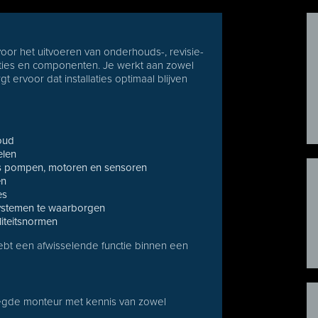
oor het uitvoeren van onderhouds-, revisie-
ties en componenten. Je werkt aan zowel
 ervoor dat installaties optimaal blijven
oud
elen
s pompen, motoren en sensoren
en
es
ystemen te waarborgen
liteitsnormen
ebt een afwisselende functie binnen een
legde monteur met kennis van zowel