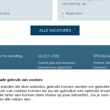
rekrutering. Je...
d more
Read more
ALLE VACATURES
n to recruiting
SELECT JOBS
SPECIALIS
Current jobs and vacancies
Finance, ba
Spontaneous application
insurance
Job alert
Sales and Of
Industry an
akt gebruik van cookies
Human Reso
Medical
bestanden die door websites gebruikt kunnen worden om gebruike
tsen van cookies kunnen we jou als gebruiker een optimale ervar
Logistics & 
ie beter aan kunnen laten sluiten op jouw behoeften. Ga je voor
Marketing 
n alle vakjes aan.