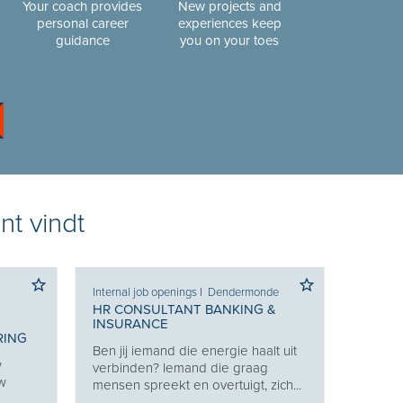
Your coach provides
New projects and
personal career
experiences keep
guidance
you on your toes
nt vindt
Internal job openings
I
Dendermonde
HR CONSULTANT BANKING &
INSURANCE
RING
Ben jij iemand die energie haalt uit
w
verbinden? Iemand die graag
uw
mensen spreekt en overtuigt, zich...