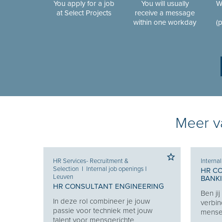
You apply for a job
You will usually
W
at Select Projects
receive a message
within one workday
(
Meer va
HR Services- Recruitment &
Interna
Selection
I
Internal job openings
I
HR C
Leuven
BANK
 KEY
HR CONSULTANT ENGINEERING
Ben ji
In deze rol combineer je jouw
verbin
en van
passie voor techniek met jouw
mensen
 en
talent voor mensgerichte