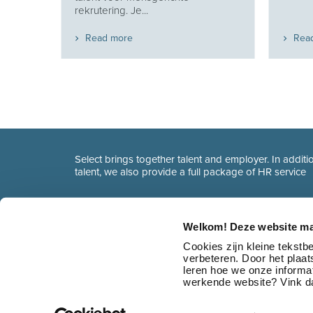
t...
rekrutering. Je...
Read more
Rea
Select brings together talent and employer. In additio
talent, we also provide a full package of HR service
Welkom! Deze website ma
Cookies zijn kleine tekst
verbeteren. Door het plaa
leren hoe we onze informat
werkende website? Vink da