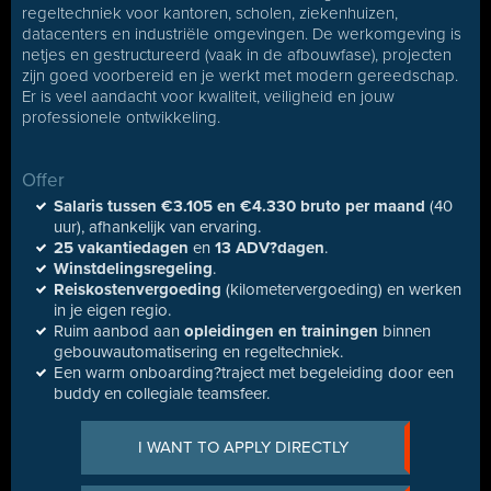
regeltechniek voor kantoren, scholen, ziekenhuizen,
datacenters en industriële omgevingen. De werkomgeving is
netjes en gestructureerd (vaak in de afbouwfase), projecten
zijn goed voorbereid en je werkt met modern gereedschap.
Er is veel aandacht voor kwaliteit, veiligheid en jouw
professionele ontwikkeling.
Offer
Salaris tussen €3.105 en €4.330 bruto per maand
(40
uur), afhankelijk van ervaring.
25 vakantiedagen
en
13 ADV?dagen
.
Winstdelingsregeling
.
Reiskostenvergoeding
(kilometervergoeding) en werken
in je eigen regio.
Ruim aanbod aan
opleidingen en trainingen
binnen
gebouwautomatisering en regeltechniek.
Een warm onboarding?traject met begeleiding door een
buddy en collegiale teamsfeer.
I WANT TO APPLY DIRECTLY