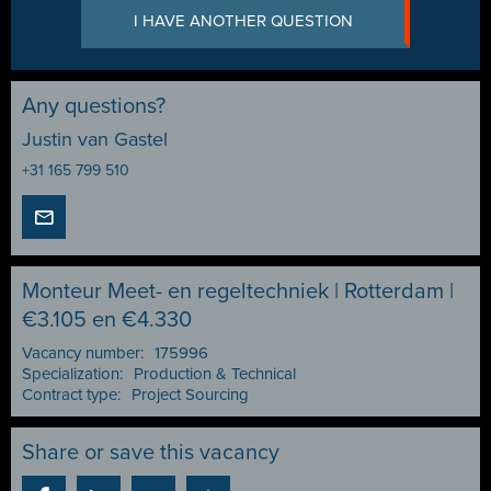
I HAVE ANOTHER QUESTION
Any questions?
Justin van Gastel
+31 165 799 510
Monteur Meet- en regeltechniek | Rotterdam |
€3.105 en €4.330
Vacancy number:
175996
Specialization:
Production & Technical
Contract type:
Project Sourcing
Share or save this vacancy