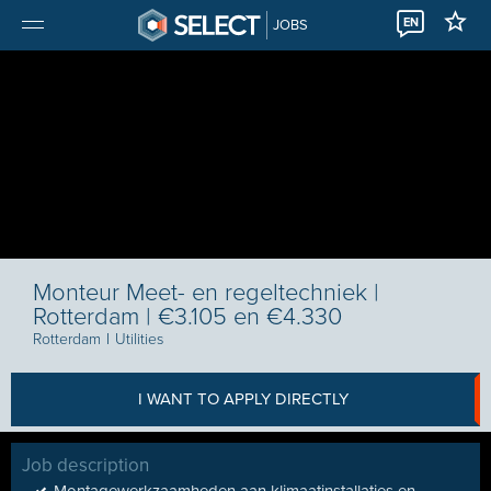
EN
JOBS
Monteur Meet- en regeltechniek |
Rotterdam | €3.105 en €4.330
Rotterdam
I
Utilities
I WANT TO APPLY DIRECTLY
Job description