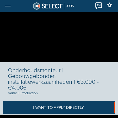
EN
JOBS
Onderhoudsmonteur |
Gebouwgebonden
installatiewerkzaamheden | €3.090 -
€4.006
Venlo
I
Production
I WANT TO APPLY DIRECTLY