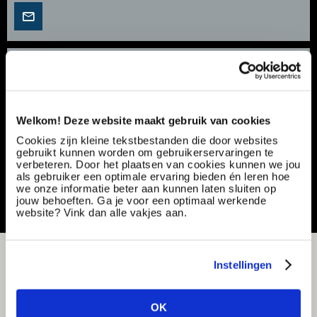
Onderhoudsmonteur | Gebouwgebonden
installatiewerkzaamheden | €3.090 - €4.006
Vacancy number:
174083
Specialization:
Production & Technical
Welkom! Deze website maakt gebruik van cookies
Contract type:
Project Sourcing
Cookies zijn kleine tekstbestanden die door websites
gebruikt kunnen worden om gebruikerservaringen te
verbeteren. Door het plaatsen van cookies kunnen we jou
Share or save this vacancy
als gebruiker een optimale ervaring bieden én leren hoe
we onze informatie beter aan kunnen laten sluiten op
jouw behoeften. Ga je voor een optimaal werkende
website? Vink dan alle vakjes aan.
Instellingen
OK