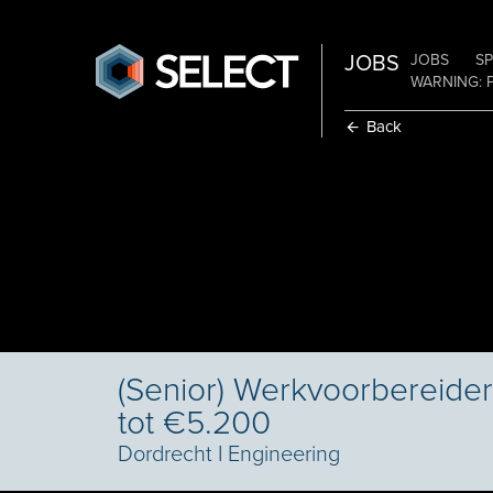
JOBS
JOBS
SP
WARNING: 
Back
(Senior) Werkvoorbereider
tot €5.200
Dordrecht
I
Engineering