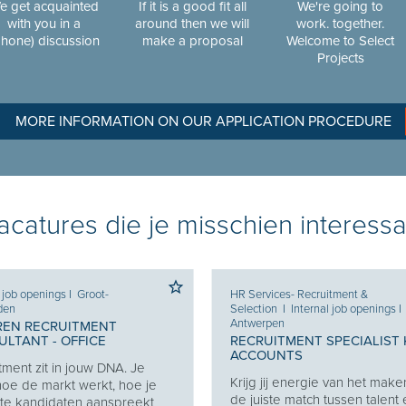
e get acquainted
If it is a good fit all
We're going to
with you in a
around then we will
work. together.
phone) discussion
make a proposal
Welcome to Select
Projects
MORE INFORMATION ON OUR APPLICATION PROCEDURE
catures die je misschien interessa
l job openings
I
Groot-
HR Services- Recruitment &
den
Selection
I
Internal job openings
I
Antwerpen
REN RECRUITMENT
LTANT - OFFICE
RECRUITMENT SPECIALIST 
ACCOUNTS
tment zit in jouw DNA. Je
Krijg jij energie van het make
oe de markt werkt, hoe je
de juiste match tussen talent
ste kandidaten aanspreekt