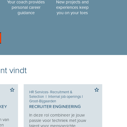
Your coach provides
New projects and
personal career
experiences keep
guidance
you on your toes
nt vindt
HR Services- Recruitment &
Selection
I
Internal job openings
I
Groot-Bijgaarden
KEY
RECRUITER ENGINEERING
In deze rol combineer je jouw
n van
passie voor techniek met jouw
 en
talent voor mensgerichte