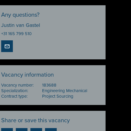
Any questions?
Justin van Gastel
+31 165 799 510
Vacancy information
Vacancy number:
183688
Specialization:
Engineering Mechanical
Contract type:
Project Sourcing
Share or save this vacancy