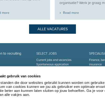
organisatie? Werk je graag me
d more
Read more
ALLE VACATURES
n to recruiting
SELECT JOBS
SPECIALIS
Current jobs and vacancies
Finance, ba
Spontaneous application
insurance
Job alert
Sales and Of
Industry an
akt gebruik van cookies
Human Reso
Medical
bestanden die door websites gebruikt kunnen worden om gebruike
tsen van cookies kunnen we jou als gebruiker een optimale ervar
Logistics & 
ie beter aan kunnen laten sluiten op jouw behoeften. Ga je voor
Marketing 
n alle vakjes aan.