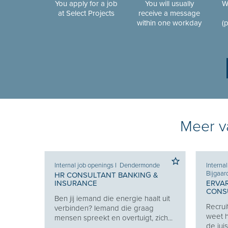
You apply for a job
You will usually
W
at Select Projects
receive a message
within one workday
(
Meer va
Internal job openings
I
Dendermonde
Interna
Bijgaar
HR CONSULTANT BANKING &
INSURANCE
ERVA
CONSU
Ben jij iemand die energie haalt uit
w
Recrui
verbinden? Iemand die graag
uw
weet h
mensen spreekt en overtuigt, zich...
de jui