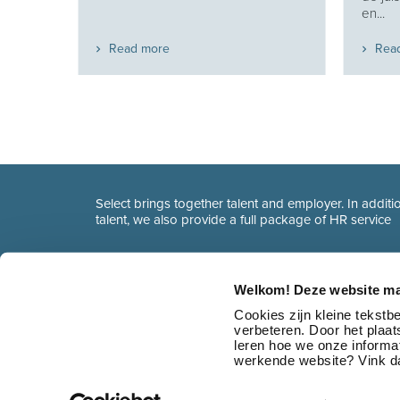
en...
Read more
Rea
Select brings together talent and employer. In additio
talent, we also provide a full package of HR service
Welkom! Deze website ma
Cookies zijn kleine tekst
verbeteren. Door het plaa
leren hoe we onze informat
werkende website? Vink da