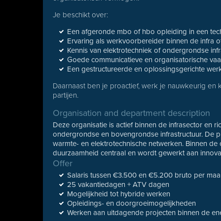
Je beschikt over:
Een afgeronde mbo of hbo opleiding in een tech
Ervaring als werkvoorbereider binnen de infra o
Kennis van elektrotechniek of ondergrondse infr
Goede communicatieve en organisatorische va
Een gestructureerde en oplossingsgerichte we
Daarnaast ben je proactief, werk je nauwkeurig en 
partijen.
Organisation and department description
Deze organisatie is actief binnen de infrasector en 
ondergrondse en bovengrondse infrastructuur. De pr
warmte- en elektrotechnische netwerken. Binnen de or
duurzaamheid centraal en wordt gewerkt aan innovat
Offer
Salaris tussen €3.500 en €5.200 bruto per maan
25 vakantiedagen + ATV dagen
Mogelijkheid tot hybride werken
Opleidings- en doorgroeimogelijkheden
Werken aan uitdagende projecten binnen de ener