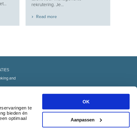
t...
rekrutering. Je...
Read more
ATIES
nking and
fice
d Technology
OK
urces
rservaringen te
ing bieden én
transport
 een optimaal
& communication
Aanpassen