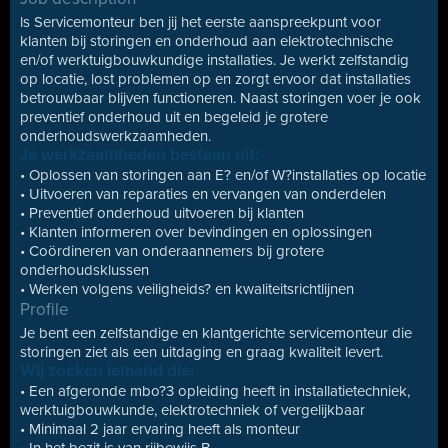
ls Servicemonteur ben jij het eerste aanspreekpunt voor
klanten bij storingen en onderhoud aan elektrotechnische
en/of werktuigbouwkundige installaties. Je werkt zelfstandig
op locatie, lost problemen op en zorgt ervoor dat installaties
betrouwbaar blijven functioneren. Naast storingen voer je ook
preventief onderhoud uit en begeleid je grotere
onderhoudswerkzaamheden.
Je werkzaamheden bestaan uit:
• Oplossen van storingen aan E? en/of W?installaties op locatie
• Uitvoeren van reparaties en vervangen van onderdelen
• Preventief onderhoud uitvoeren bij klanten
• Klanten informeren over bevindingen en oplossingen
• Coördineren van onderaannemers bij grotere
onderhoudsklussen
• Werken volgens veiligheids? en kwaliteitsrichtlijnen
Profile
Je bent een zelfstandige en klantgerichte servicemonteur die
storingen ziet als een uitdaging en graag kwaliteit levert.
Wij zoeken iemand die:
• Een afgeronde mbo?3 opleiding heeft in installatietechniek,
werktuigbouwkunde, elektrotechniek of vergelijkbaar
• Minimaal 2 jaar ervaring heeft als monteur