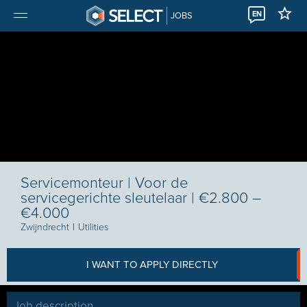
EN
JOBS
Servicemonteur | Voor de
servicegerichte sleutelaar | €2.800 –
€4.000
Zwijndrecht
I
Utilities
I WANT TO APPLY DIRECTLY
Job description