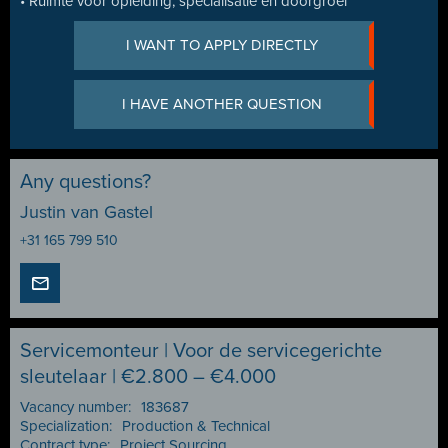
• Ruimte voor opleiding, specialisatie en doorgroei
I WANT TO APPLY DIRECTLY
I HAVE ANOTHER QUESTION
Any questions?
Justin van Gastel
+31 165 799 510
Servicemonteur | Voor de servicegerichte
sleutelaar | €2.800 – €4.000
Vacancy number:
183687
Specialization:
Production & Technical
Contract type:
Project Sourcing