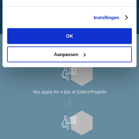
Instellingen
OK
Applying at Select Projects
Applying for a job on our website?
Aanpassen
You apply for a job at Select Projects