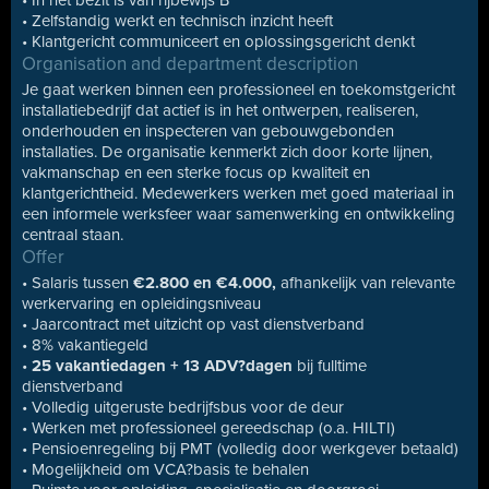
• In het bezit is van rijbewijs B
• Zelfstandig werkt en technisch inzicht heeft
• Klantgericht communiceert en oplossingsgericht denkt
Organisation and department description
Je gaat werken binnen een professioneel en toekomstgericht
installatiebedrijf dat actief is in het ontwerpen, realiseren,
onderhouden en inspecteren van gebouwgebonden
installaties. De organisatie kenmerkt zich door korte lijnen,
vakmanschap en een sterke focus op kwaliteit en
klantgerichtheid. Medewerkers werken met goed materiaal in
een informele werksfeer waar samenwerking en ontwikkeling
centraal staan.
Offer
• Salaris tussen
€2.800 en €4.000,
afhankelijk van relevante
werkervaring en opleidingsniveau
• Jaarcontract met uitzicht op vast dienstverband
• 8% vakantiegeld
•
25 vakantiedagen + 13 ADV?dagen
bij fulltime
dienstverband
• Volledig uitgeruste bedrijfsbus voor de deur
• Werken met professioneel gereedschap (o.a. HILTI)
• Pensioenregeling bij PMT (volledig door werkgever betaald)
• Mogelijkheid om VCA?basis te behalen