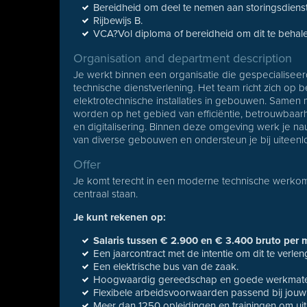
Bereidheid om deel te nemen aan storingsdiens
Rijbewijs B.
VCA?Vol diploma of bereidheid om dit te behale
Organisation and department description
Je werkt binnen een organisatie die gespecialise
technische dienstverlening. Het team richt zich op
elektrotechnische installaties in gebouwen. Samen m
worden op het gebied van efficiëntie, betrouwbaar
en digitalisering. Binnen deze omgeving werk je 
van diverse gebouwen en ondersteun je bij uiteen
Offer
Je komt terecht in een moderne technische werkomg
centraal staan.
Je kunt rekenen op:
Salaris tussen € 2.900 en € 3.400 bruto per
Een jaarcontract met de intentie om dit te verle
Een elektrische bus van de zaak.
Hoogwaardig gereedschap en goede werkmater
Flexibele arbeidsvoorwaarden passend bij jouw s
Meer dan 1250 opleidingen en trainingen om uit 