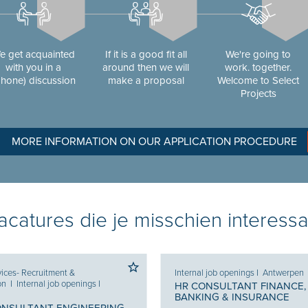
e get acquainted
If it is a good fit all
We're going to
with you in a
around then we will
work. together.
phone) discussion
make a proposal
Welcome to Select
Projects
MORE INFORMATION ON OUR APPLICATION PROCEDURE
catures die je misschien interessa
ices- Recruitment &
Internal job openings
I
Antwerpen
on
I
Internal job openings
I
HR CONSULTANT FINANCE,
BANKING & INSURANCE