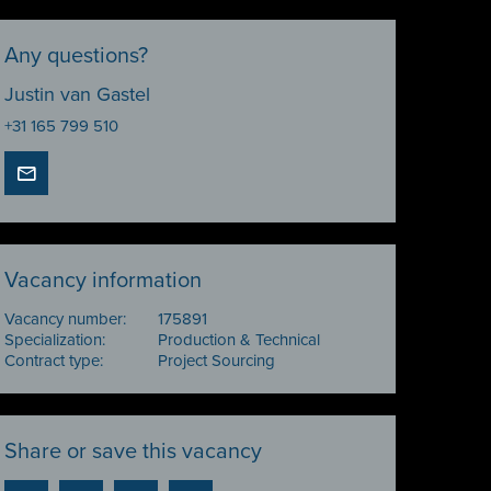
Any questions?
Justin van Gastel
+31 165 799 510
Vacancy information
Vacancy number:
175891
Specialization:
Production & Technical
Contract type:
Project Sourcing
Share or save this vacancy