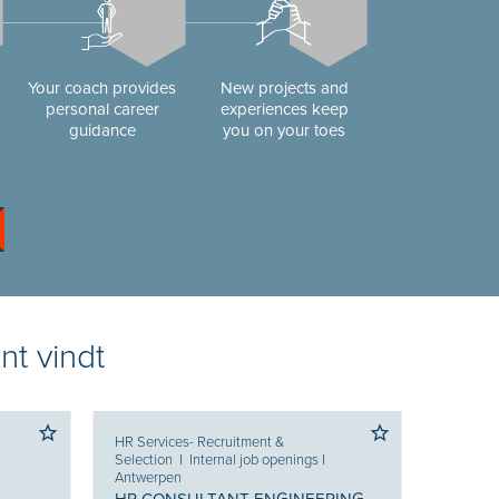
Your coach provides
New projects and
personal career
experiences keep
guidance
you on your toes
nt vindt
HR Services- Recruitment &
Selection
I
Internal job openings
I
Antwerpen