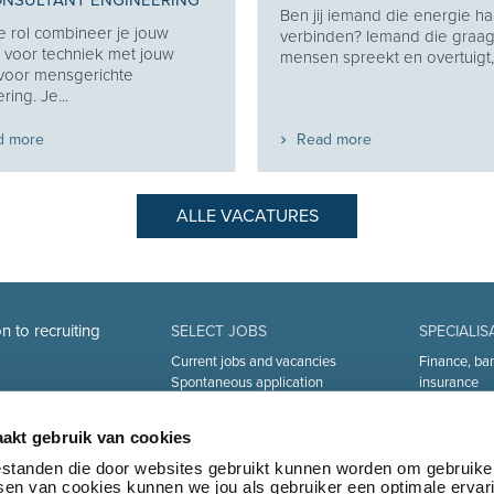
ONSULTANT ENGINEERING
Ben jij iemand die energie haa
e rol combineer je jouw
verbinden? Iemand die graa
 voor techniek met jouw
mensen spreekt en overtuigt, z
 voor mensgerichte
ring. Je...
d more
Read more
ALLE VACATURES
n to recruiting
SELECT JOBS
SPECIALIS
Current jobs and vacancies
Finance, ba
Spontaneous application
insurance
Job alert
Sales and Of
Industry an
akt gebruik van cookies
Human Reso
Medical
bestanden die door websites gebruikt kunnen worden om gebruike
tsen van cookies kunnen we jou als gebruiker een optimale ervar
Logistics & 