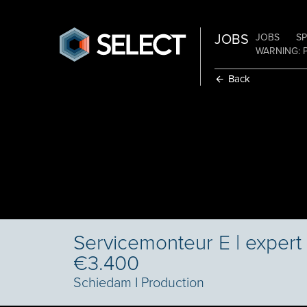
JOBS
JOBS
SP
WARNING: 
Back
Servicemonteur E | expert i
€3.400
Schiedam
I
Production