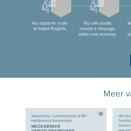
You apply for a job
You will usually
W
at Select Projects
receive a message
within one workday
(
Meer va
Advertising- Communication & PR
I
HR Serv
Hardinxveld-Giessendam
Selecti
Leuven
MEDEWERKER