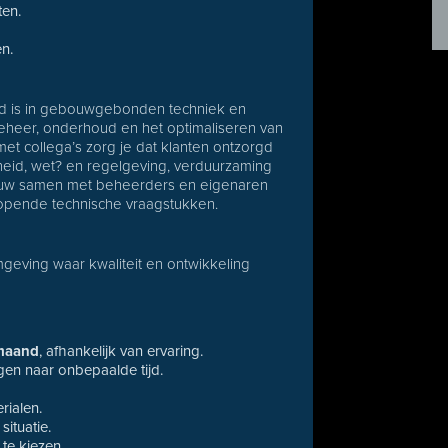
ten.
n.
erd is in gebouwgebonden techniek en
 beheer, onderhoud en het optimaliseren van
et collega’s zorg je dat klanten ontzorgd
heid, wet? en regelgeving, verduurzaming
nauw samen met beheerders en eigenaren
lopende technische vraagstukken.
eving waar kwaliteit en ontwikkeling
 maand
, afhankelijk van ervaring.
ngen naar onbepaalde tijd.
ialen.
ituatie.
te kiezen.