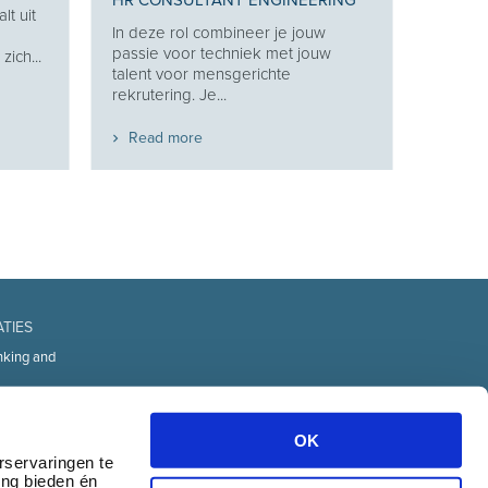
HR CONSULTANT ENGINEERING
lt uit
In deze rol combineer je jouw
g
passie voor techniek met jouw
ich...
talent voor mensgerichte
rekrutering. Je...
Read more
ATIES
nking and
fice
d Technology
OK
urces
rservaringen te
ing bieden én
transport