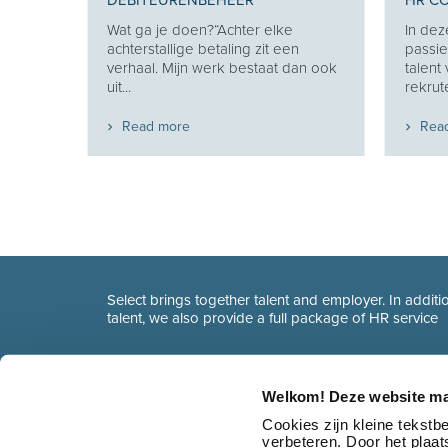
DEBITEURENBEHEER
HR C
Je
Wat ga je doen?“Achter elke
In dez
e je
achterstallige betaling zit een
passie
eekt
verhaal. Mijn werk bestaat dan ook
talent
uit...
rekrute
Read more
Rea
Select brings together talent and employer. In additio
talent, we also provide a full package of HR service
Welkom! Deze website ma
Cookies zijn kleine tekst
verbeteren. Door het plaa