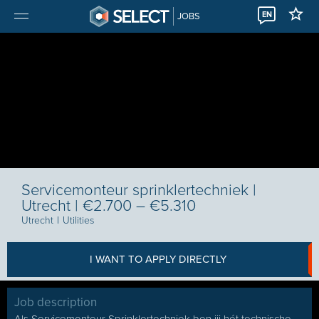
EN
JOBS
Servicemonteur sprinklertechniek |
Utrecht | €2.700 – €5.310
Utrecht
I
Utilities
I WANT TO APPLY DIRECTLY
Job description