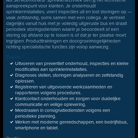
Als Servicemonteur Sprinklertechniek ben jij hét technische
aanspreekpunt voor klanten. Je onderhoudt
sprinklerinstallaties, voert inspecties uit en lost storingen op —
vaak zelfstandig, soms samen met een collega. Je vertrekt
dagelijks vanuit huis met je volledig uitgeruste bus en draait
periodiek storingsdiensten waarin je beoordeelt of een
storing op afstand op te lossen is of dat je ter plaatse moet
ingrijpen. Producttrainingen en doorgroeimogelijkheden
richting specialistische functies zijn volop aanwezig.
Taken:
Uitvoeren van preventief onderhoud, inspecties en kleine
modificaties aan sprinklerinstallaties.
Diagnoses stellen, storingen analyseren en zelfstandig
oplossen.
Registreren van uitgevoerde werkzaamheden en
rapporteren volgens procedures.
Klantcontact onderhouden en zorgen voor duidelijke
communicatie en veilige oplevering.
Meedraaien in consignatiediensten volgens een
periodieke planning.
Werken met moderne gereedschappen, een bedrijfsbus,
smartphone en tablet.