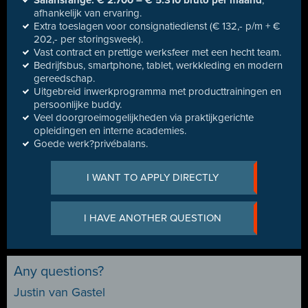
Salarisrange: € 2.700 – € 5.310 bruto per maand
,
afhankelijk van ervaring.
Extra toeslagen voor consignatiedienst (€ 132,- p/m + €
202,- per storingsweek).
Vast contract en prettige werksfeer met een hecht team.
Bedrijfsbus, smartphone, tablet, werkkleding en modern
gereedschap.
Uitgebreid inwerkprogramma met producttrainingen en
persoonlijke buddy.
Veel doorgroeimogelijkheden via praktijkgerichte
opleidingen en interne academies.
Goede werk?privébalans.
I WANT TO APPLY DIRECTLY
I HAVE ANOTHER QUESTION
Any questions?
Justin van Gastel