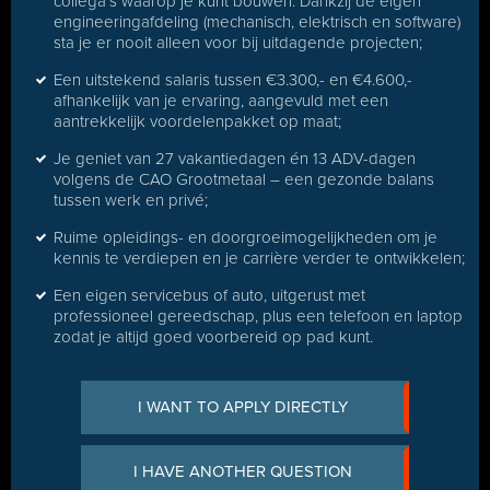
collega’s waarop je kunt bouwen. Dankzij de eigen
engineeringafdeling (mechanisch, elektrisch en software)
sta je er nooit alleen voor bij uitdagende projecten;
Een uitstekend salaris tussen €3.300,- en €4.600,-
afhankelijk van je ervaring, aangevuld met een
aantrekkelijk voordelenpakket op maat;
Je geniet van 27 vakantiedagen én 13 ADV-dagen
volgens de CAO Grootmetaal – een gezonde balans
tussen werk en privé;
Ruime opleidings- en doorgroeimogelijkheden om je
kennis te verdiepen en je carrière verder te ontwikkelen;
Een eigen servicebus of auto, uitgerust met
professioneel gereedschap, plus een telefoon en laptop
zodat je altijd goed voorbereid op pad kunt.
I WANT TO APPLY DIRECTLY
I HAVE ANOTHER QUESTION