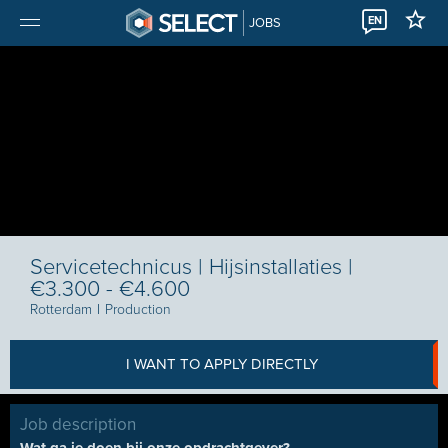
EN
JOBS
Servicetechnicus | Hijsinstallaties |
€3.300 - €4.600
Rotterdam
I
Production
I WANT TO APPLY DIRECTLY
Job description