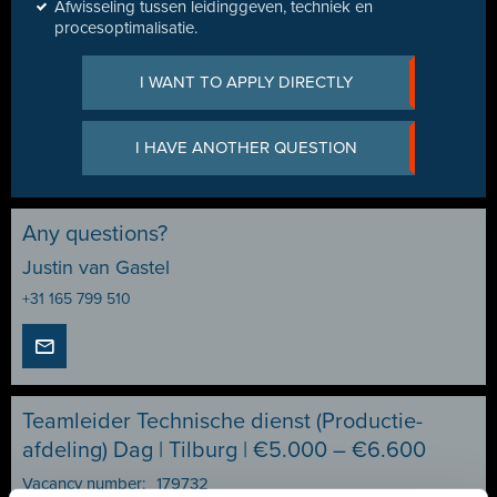
Afwisseling tussen leidinggeven, techniek en
procesoptimalisatie.
I WANT TO APPLY DIRECTLY
I HAVE ANOTHER QUESTION
Any questions?
Justin van Gastel
+31 165 799 510
Teamleider Technische dienst (Productie-
afdeling) Dag | Tilburg | €5.000 – €6.600
Vacancy number:
179732