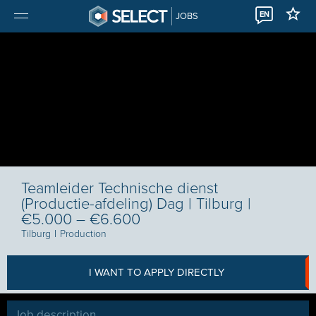
EN
JOBS
Teamleider Technische dienst
(Productie-afdeling) Dag | Tilburg |
€5.000 – €6.600
Tilburg
I
Production
I WANT TO APPLY DIRECTLY
Job description