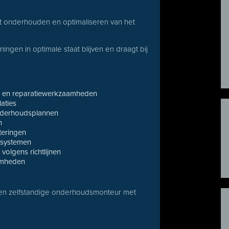
et onderhouden en optimaliseren van het
ningen in optimale staat blijven en draagt bij
ie- en reparatiewerkzaamheden
laties
onderhoudsplannen
n
teringen
ssystemen
olgens richtlijnen
amheden
e en zelfstandige onderhoudsmonteur met