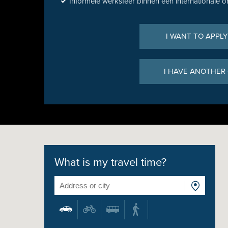
Informele werksfeer binnen een internationale o
I WANT TO APPLY
I HAVE ANOTHER
What is my travel time?