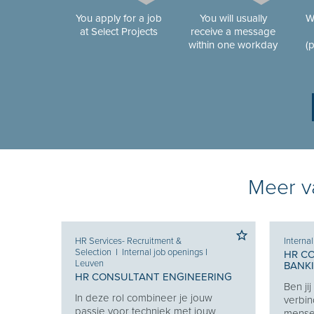
You apply for a job
You will usually
W
at Select Projects
receive a message
within one workday
(
Meer va
HR Services- Recruitment &
Interna
Selection
I
Internal job openings
I
HR C
Leuven
BANK
 KEY
HR CONSULTANT ENGINEERING
Ben ji
In deze rol combineer je jouw
verbin
en van
passie voor techniek met jouw
mensen