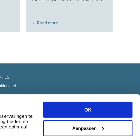
Read more
ATIES
nking and
fice
d Technology
OK
urces
rservaringen te
ing bieden én
transport
 een optimaal
& communication
Aanpassen