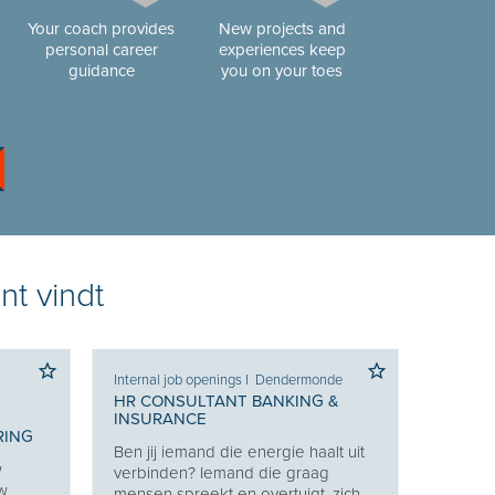
Your coach provides
New projects and
personal career
experiences keep
guidance
you on your toes
nt vindt
Internal job openings
I
Dendermonde
HR CONSULTANT BANKING &
INSURANCE
RING
Ben jij iemand die energie haalt uit
w
verbinden? Iemand die graag
uw
mensen spreekt en overtuigt, zich...