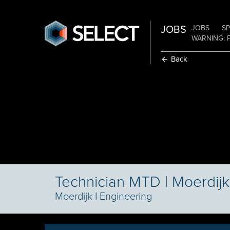
JOBS
JOBS
SP
WARNING: 
Back
Technician MTD | Moerdijk
Moerdijk
I
Engineering