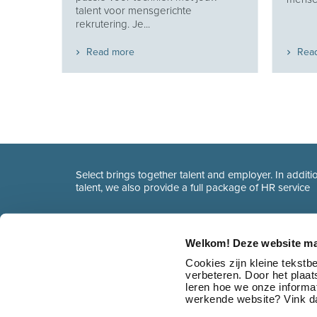
 en
talent voor mensgerichte
t...
rekrutering. Je...
Read more
Rea
Select brings together talent and employer. In additio
talent, we also provide a full package of HR service
Welkom! Deze website ma
Cookies zijn kleine tekst
verbeteren. Door het plaa
leren hoe we onze informat
werkende website? Vink da