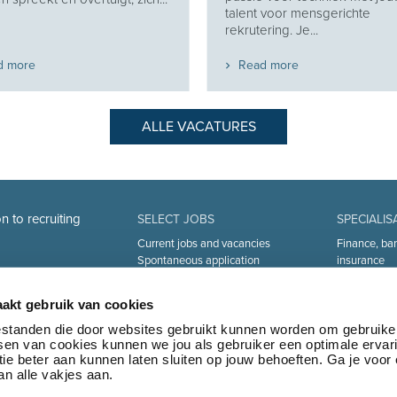
talent voor mensgerichte
rekrutering. Je...
d more
Read more
ALLE VACATURES
n to recruiting
SELECT JOBS
SPECIALIS
Current jobs and vacancies
Finance, ba
Spontaneous application
insurance
Job alert
Sales and Of
Industry an
akt gebruik van cookies
Human Reso
Medical
bestanden die door websites gebruikt kunnen worden om gebruike
tsen van cookies kunnen we jou als gebruiker een optimale ervar
Logistics & 
ie beter aan kunnen laten sluiten op jouw behoeften. Ga je voor
Marketing 
n alle vakjes aan.