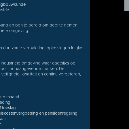
tuigbouwkunde
strie
erband en ben je bereid om deel te nemen
riële omgeving.
van duurzame verpakkingsoplossingen in glas
 industriële omgeving waar dagelijks op
 voor toonaangevende merken. De
eiligheid, kwaliteit en continu verbeteren,
 per maand
oeding
 toeslag
iskostenvergoeding en pensioenregeling
aar
n