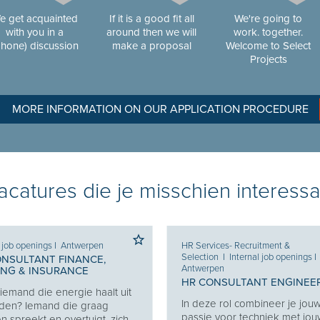
e get acquainted
If it is a good fit all
We're going to
with you in a
around then we will
work. together.
phone) discussion
make a proposal
Welcome to Select
Projects
MORE INFORMATION ON OUR APPLICATION PROCEDURE
catures die je misschien interessa
l job openings
I
Antwerpen
HR Services- Recruitment &
Selection
I
Internal job openings
I
ONSULTANT FINANCE,
Antwerpen
ING & INSURANCE
HR CONSULTANT ENGINEE
j iemand die energie haalt uit
In deze rol combineer je jou
den? Iemand die graag
passie voor techniek met jo
 spreekt en overtuigt, zich...