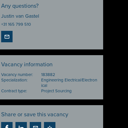
Any questions?
Justin van Gastel
+31 165 799 510
Vacancy information
Vacancy number:
183882
Specialization:
Engineering Electrical/Electron
ical
Contract type:
Project Sourcing
Share or save this vacancy