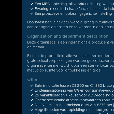
Een MBO-opleiding, bij voorkeur richting werk
Ervaring in een technische functie binnen de indu
Een proactieve en oplossingsgerichte instelling
Daarnaast ben je flexibel, werk je graag in teamv
aan consignatiediensten en te werken in een indust
Organisation and department description
Deze organisatie is een internationale producent 
en metaal.
Binnen de productielocatie werk je in een moderne
grote schaal verpakkingen worden geproduceerd
organisatie kenmerkt zich door een sterke focus op v
met volop ruimte voor ontwikkeling en groei.
Offer
Salarisindicatie tussen €3.200 en €4.350 bruto
Eindejaarsuitkering van 5% en consignatieverg
25 vakantiedagen + keuze voor ADV-regeling of
Goede secundaire arbeidsvoorwaarden zoals re
Duurzaam inzetbaarheidsbudget van €375 per j
Mogelijkheden voor opleidingen en doorgroeie