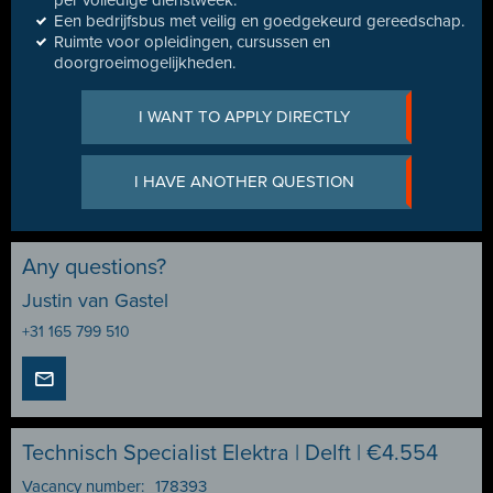
per volledige dienstweek.
Een bedrijfsbus met veilig en goedgekeurd gereedschap.
Ruimte voor opleidingen, cursussen en
doorgroeimogelijkheden.
I WANT TO APPLY DIRECTLY
I HAVE ANOTHER QUESTION
Any questions?
Justin van Gastel
+31 165 799 510
Technisch Specialist Elektra | Delft | €4.554
Vacancy number:
178393