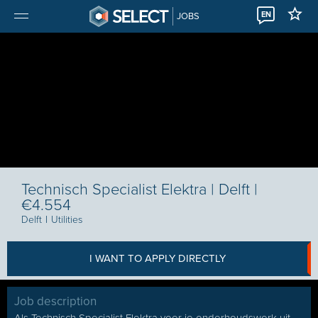
EN
JOBS
Technisch Specialist Elektra | Delft |
€4.554
Delft
I
Utilities
I WANT TO APPLY DIRECTLY
Job description