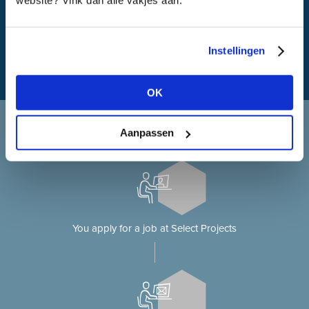
What is my travel time?
Instellingen
OK
Applying at Select Projects
Aanpassen
Applying for a job on our website?
You apply for a job at Select Projects