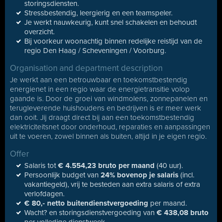
storingsdiensten.
Stressbestendig, leergierig en een teamspeler.
Je werkt nauwkeurig, kunt snel schakelen en behoudt
overzicht.
Bij voorkeur woonachtig binnen redelijke reistijd van de
regio Den Haag / Scheveningen / Voorburg.
Organisation and department description
Je werkt aan een betrouwbaar en toekomstbestendig
energienet in een regio waar de energietransitie volop
gaande is. Door de groei van windmolens, zonnepanelen en
terugleverende huishoudens en bedrijven is er meer werk
dan ooit. Jij draagt direct bij aan een toekomstbestendig
elektriciteitsnet door onderhoud, reparaties en aanpassingen
uit te voeren, zowel binnen als buiten, altijd in je eigen regio.
Offer
Salaris tot
€ 4.554,23 bruto per maand
(40 uur).
Persoonlijk budget van
24% bovenop je salaris
(incl.
vakantiegeld), vrij te besteden aan extra salaris of extra
verlofdagen.
€ 80,- netto buitendienstvergoeding
per maand.
Wacht? en storingsdienstvergoeding van
€ 438,08 bruto