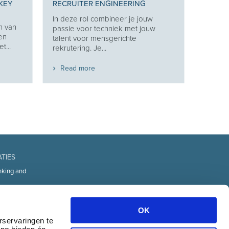
KEY
RECRUITER ENGINEERING
In deze rol combineer je jouw
n van
passie voor techniek met jouw
 en
talent voor mensgerichte
t...
rekrutering. Je...
Read more
ATIES
nking and
fice
d Technology
OK
urces
rservaringen te