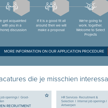
e get acquainted
If it is a good fit all
We're going to
with you in a
around then we will
work. together.
phone) discussion
make a proposal
Welcome to Select
Projects
MORE INFORMATION ON OUR APPLICATION PROCEDURE
catures die je misschien interessa
l job openings
I
Groot-
HR Services- Recruitment &
den
Selection
I
Internal job openings
I
Antwerpen
REN RECRUITMENT