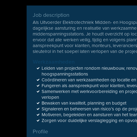
Job description
Als Uitvoerder Elektrotechniek Midden- en Hoogspa
dagelijkse aansturing en realisatie van werkzaam
middenspanningsstations. Je houdt overzicht op loca
ervoor dat alle werken veilig, tijdig en volgens pl
aanspreekpunt voor klanten, monteurs, leverancier
sleutelrol in het soepel laten verlopen van de proje
Werkzaamheden
Leiden van projecten rondom nieuwbouw, reno
hoogspanningsstations
Coördineren van werkzaamheden op locatie en 
Fungeren als aanspreekpunt voor klanten, leve
Samenwerken met werkvoorbereiding en projectl
verlopen
Bewaken van kwaliteit, planning en budget
Signaleren en beheersen van risico’s op de proj
Motiveren, begeleiden en aansturen van het te
Zorgen voor duidelijke verslaglegging en opvo
Profile