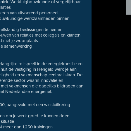
hniek, Werktuigbouwkunde of vergelijkbaar
laties
veren van uitvoerend personeel
uigbouwkundige werkzaamheden binnen
zelfstandig beslissingen te nemen
ouwen van relaties met collega’s en klanten
nd met je woonplaats
n de samenwerking
ngrijke rol speelt in de energietransitie en
uit de vestiging in Hengelo werk je aan
iligheid en vakmanschap centraal staan. De
rende sector waarin innovatie en
 met vakmensen die dagelijks bijdragen aan
het Nederlandse energienet.
00, aangevuld met een winstuitkering
n om je werk goed te kunnen doen
situatie
t meer dan 1.250 trainingen