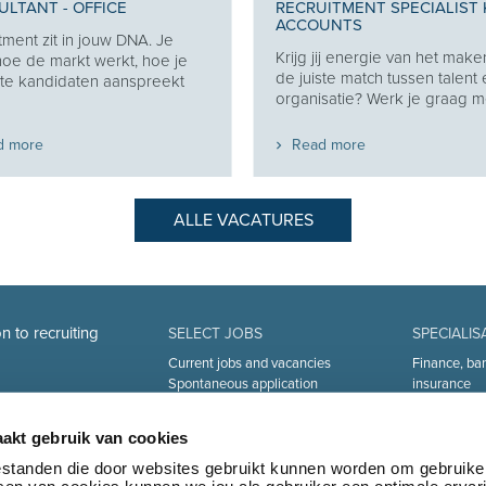
LTANT - OFFICE
RECRUITMENT SPECIALIST 
ACCOUNTS
tment zit in jouw DNA. Je
Krijg jij energie van het make
oe de markt werkt, hoe je
de juiste match tussen talent
ste kandidaten aanspreekt
organisatie? Werk je graag me
d more
Read more
ALLE VACATURES
n to recruiting
SELECT JOBS
SPECIALIS
Current jobs and vacancies
Finance, ba
Spontaneous application
insurance
Job alert
Sales and Of
Industry an
akt gebruik van cookies
Human Reso
Medical
bestanden die door websites gebruikt kunnen worden om gebruike