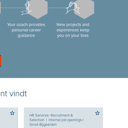
Your coach provides
New projects and
personal career
experiences keep
guidance
you on your toes
nt vindt
HR Services- Recruitment &
Selection
I
Internal job openings
I
Groot-Bijgaarden