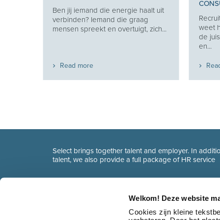
CONSU
Ben jij iemand die energie haalt uit
w
Recrui
verbinden? Iemand die graag
uw
weet h
mensen spreekt en overtuigt, zich...
de jui
en...
Read more
Rea
Select brings together talent and employer. In additio
talent, we also provide a full package of HR service
Welkom! Deze website ma
Cookies zijn kleine tekst