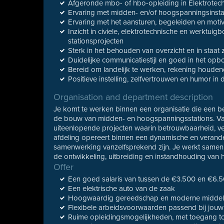
Afgeronde mbo- of hbo-opleiding in Elektrotec
Ervaring met midden- en/of hoogspanningsinstal
Ervaring met het aansturen, begeleiden en moti
Inzicht in civiele, elektrotechnische en werkt
stationsprojecten
Sterk in het behouden van overzicht en in staat 
Duidelijke communicatiestijl en goed in het opb
Bereid om landelijk te werken, rekening houde
Positieve instelling, zelfvertrouwen en humor i
Organisation and department description
Je komt te werken binnen een organisatie die een bela
de bouw van midden- en hoogspanningsstations. Van
uiteenlopende projecten waarin betrouwbaarheid, ve
afdeling opereert binnen een dynamische en verande
samenwerking vanzelfsprekend zijn. Je werkt samen
de ontwikkeling, uitbreiding en instandhouding van 
Offer
Een goed salaris van tussen de €3.500 en €6.5
Een elektrische auto van de zaak
Hoogwaardig gereedschap en moderne middele
Flexibele arbeidsvoorwaarden passend bij jouw 
Ruime opleidingsmogelijkheden, met toegang to