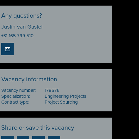
Any questions?
Justin van Gastel
+31 165 799 510
Vacancy information
Vacancy number:
178576
Specialization:
Engineering Projects
Contract type:
Project Sourcing
Share or save this vacancy