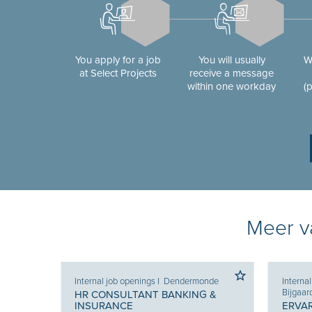
You apply for a job
You will usually
W
at Select Projects
receive a message
within one workday
(
Meer va
Internal job openings
I
Dendermonde
Interna
Bijgaar
HR CONSULTANT BANKING &
INSURANCE
ERVA