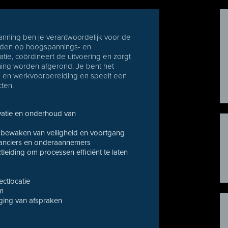
nning ben je verantwoordelijk voor de
heden op hoogspannings- en
tie, coördineert de uitvoering en zorgt
anning worden afgerond. Je bent het
s en werkvoorbereiding en speelt een
cten.
vatie en onderhoud van
bewaken van veiligheid en voortgang
ranciers en onderaannemers
eiding om processen efficiënt te laten
ectlocatie
am
lging van afspraken