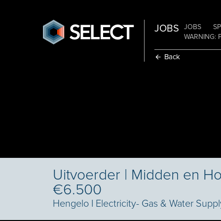
JOBS
JOBS
SP
WARNING: 
Back
Uitvoerder | Midden en H
€6.500
Hengelo
I
Electricity- Gas & Water Suppl