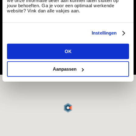
we onze informatie beter aan kunnen laten sluiten op
Uitvoerder treinbeveiliging | Leidinggeven op
jouw behoeften. Ga je voor een optimaal werkende
uitdagende projecten | €4.500 - €6.500
website? Vink dan alle vakjes aan.
Vacancy number:
183725
Specialization:
Production & Technical
Contract type:
Project Sourcing
Instellingen
Share or save this vacancy
OK
Aanpassen