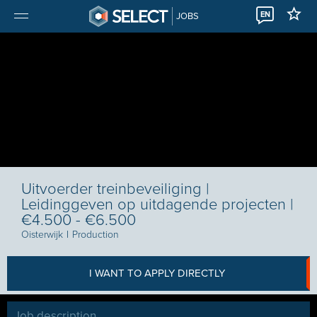
EN
JOBS
Uitvoerder treinbeveiliging |
Leidinggeven op uitdagende projecten |
€4.500 - €6.500
Oisterwijk
I
Production
I WANT TO APPLY DIRECTLY
Job description