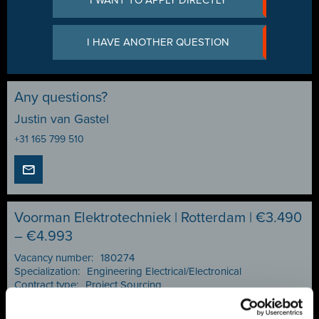
I WANT TO APPLY DIRECTLY
I HAVE ANOTHER QUESTION
Any questions?
Justin van Gastel
+31 165 799 510
Voorman Elektrotechniek | Rotterdam | €3.490
– €4.993
Vacancy number:
180274
Specialization:
Engineering Electrical/Electronical
Contract type:
Project Sourcing