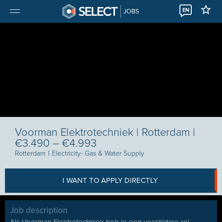
EN
JOBS
Voorman Elektrotechniek | Rotterdam |
€3.490 – €4.993
Rotterdam
I
Electricity- Gas & Water Supply
I WANT TO APPLY DIRECTLY
Job description