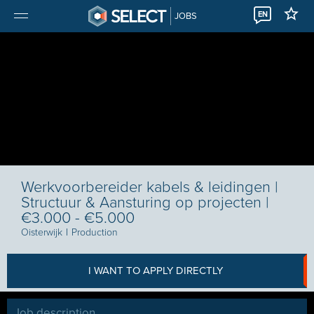
EN
JOBS
Werkvoorbereider kabels & leidingen |
Structuur & Aansturing op projecten |
€3.000 - €5.000
Oisterwijk
I
Production
I WANT TO APPLY DIRECTLY
Job description