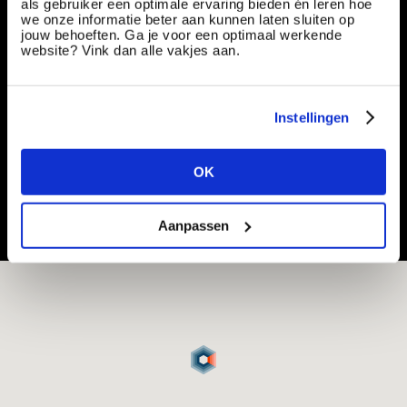
als gebruiker een optimale ervaring bieden én leren hoe
Werkvoorbereider kabels & leidingen |
we onze informatie beter aan kunnen laten sluiten op
jouw behoeften. Ga je voor een optimaal werkende
Structuur & Aansturing op projecten | €3.000 -
website? Vink dan alle vakjes aan.
€5.000
Vacancy number:
183778
Specialization:
Production & Technical
Instellingen
Contract type:
Project Sourcing
OK
Share or save this vacancy
Aanpassen