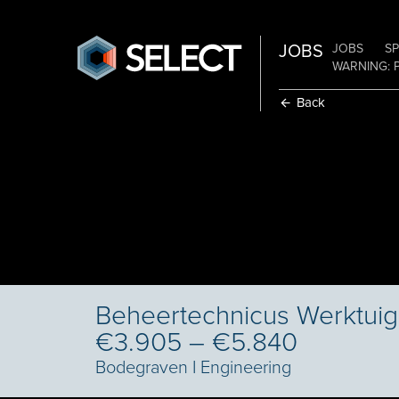
JOBS
JOBS
SP
WARNING: 
Back
Beheertechnicus Werktuig
€3.905 – €5.840
Bodegraven
I
Engineering