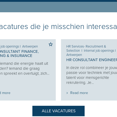
catures die je misschien interessa
l job openings
I
Antwerpen
HR Services- Recruitment &
Selection
I
Internal job openings
I
ONSULTANT FINANCE,
Antwerpen
ING & INSURANCE
HR CONSULTANT ENGINEE
j iemand die energie haalt uit
In deze rol combineer je jou
den? Iemand die graag
passie voor techniek met jo
 spreekt en overtuigt, zich...
talent voor mensgerichte
rekrutering. Je...
d more
Read more
ALLE VACATURES