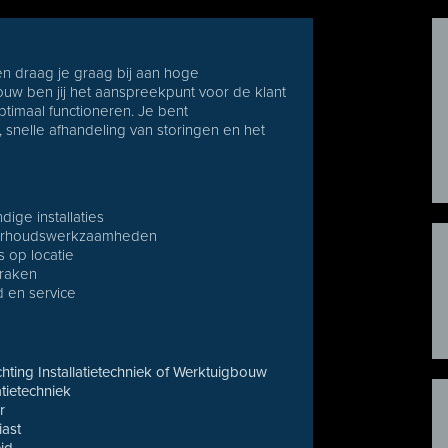
en draag je graag bij aan hoge
uw ben jij het aanspreekpunt voor de klant
ptimaal functioneren. Je bent
 snelle afhandeling van storingen en het
ge installaties
nderhoudswerkzaamheden
s op locatie
praken
d en service
hting Installatietechniek of Werktuigbouw
atietechniek
r
iast