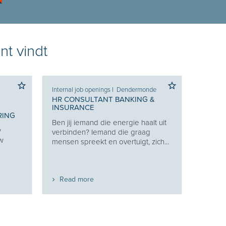
nt vindt
Internal job openings
I
Dendermonde
HR CONSULTANT BANKING &
INSURANCE
RING
Ben jij iemand die energie haalt uit
w
verbinden? Iemand die graag
uw
mensen spreekt en overtuigt, zich...
Read more