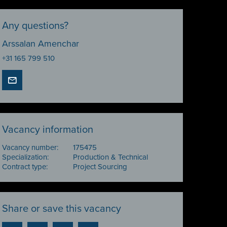
Any questions?
Arssalan Amenchar
+31 165 799 510
Vacancy information
Vacancy number:
175475
Specialization:
Production & Technical
Contract type:
Project Sourcing
Share or save this vacancy