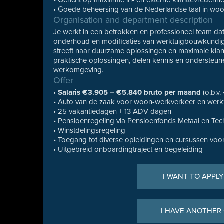
• Gericht op maximale in- en externe klanttevredenh
• Goede beheersing van de Nederlandse taal in woor
Organisation and department description
Je werkt in een betrokken en professioneel team dat
onderhoud en modificaties van werktuigbouwkundige 
streeft naar duurzame oplossingen en maximale klan
praktische oplossingen, delen kennis en ondersteun
werkomgeving.
Offer
•
Salaris €3.905 – €5.840 bruto per maand
(o.b.v.
• Auto van de zaak voor woon-werkverkeer en wer
• 25 vakantiedagen + 13 ADV-dagen
• Pensioenregeling via Pensioenfonds Metaal en Tec
• Winstdelingsregeling
• Toegang tot diverse opleidingen en cursussen voor
• Uitgebreid onboardingtraject en begeleiding
I WANT TO APPLY
I HAVE ANOTHER