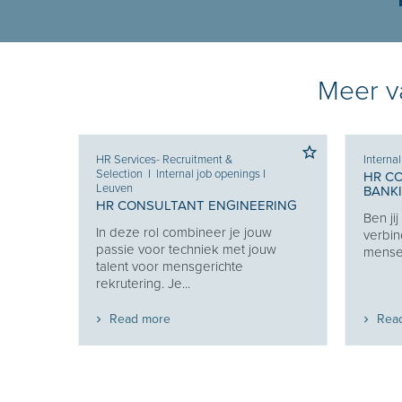
Meer va
HR Services- Recruitment &
Interna
Selection
I
Internal job openings
I
HR C
Leuven
BANK
 KEY
HR CONSULTANT ENGINEERING
Ben ji
In deze rol combineer je jouw
verbin
en van
passie voor techniek met jouw
mensen
 en
talent voor mensgerichte
t...
rekrutering. Je...
Read more
Rea