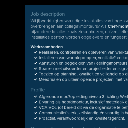
Job description
Wil jij werktuigbouwkundige installaties van hoge kw
overbrengen aan collega?monteurs? Als
Chef-monte
bijzondere locaties zoals ziekenhuizen, universiteit
installaties perfect worden opgeleverd en fungeert 
Werkzaamheden
Realiseren, controleren en opleveren van werktu
Installeren van warmtepompen, ventilatie? en ko
Aansturen en begeleiden van (leerling)monteurs 
Sparren met uitvoerder en projectleider en sign
Toezien op planning, kwaliteit en veiligheid op 
Meedraaien op uiteenlopende projecten, met va
Profile
Afgeronde mbo?opleiding niveau 3 richting Werk
Ervaring als hoofdmonteur, inclusief materiaal-
VCA VOL (of bereid dit via de organisatie te beh
Communicatief sterk, zelfstandig én vaardig in 
Proactief, verantwoordelijk en kwaliteitsgericht.