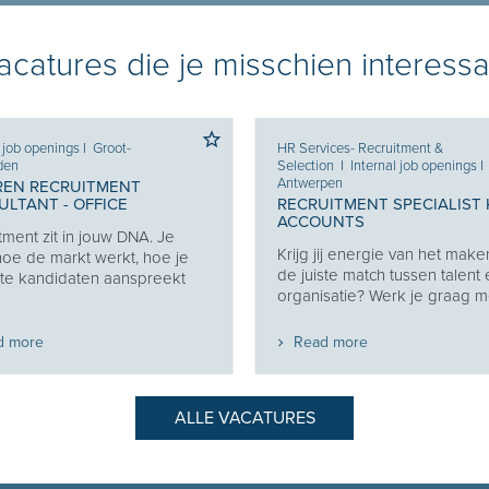
catures die je misschien interessa
l job openings
I
Groot-
HR Services- Recruitment &
den
Selection
I
Internal job openings
I
Antwerpen
REN RECRUITMENT
LTANT - OFFICE
RECRUITMENT SPECIALIST 
ACCOUNTS
tment zit in jouw DNA. Je
Krijg jij energie van het make
oe de markt werkt, hoe je
de juiste match tussen talent
ste kandidaten aanspreekt
organisatie? Werk je graag me
d more
Read more
ALLE VACATURES