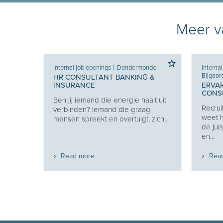
Meer va
Internal job openings
I
Dendermonde
Interna
Bijgaar
HR CONSULTANT BANKING &
INSURANCE
ERVA
CONSU
Ben jij iemand die energie haalt uit
w
Recrui
verbinden? Iemand die graag
uw
weet h
mensen spreekt en overtuigt, zich...
de jui
en...
Read more
Rea