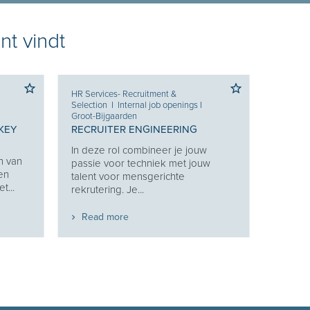
nt vindt
HR Services- Recruitment &
Selection
I
Internal job openings
I
Groot-Bijgaarden
KEY
RECRUITER ENGINEERING
In deze rol combineer je jouw
n van
passie voor techniek met jouw
 en
talent voor mensgerichte
t...
rekrutering. Je...
Read more