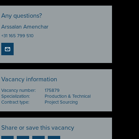
Any questions?
Arssalan Amenchar
+31 165 799 510
Vacancy information
Vacancy number:
175879
Specialization:
Production & Technical
Contract type:
Project Sourcing
Share or save this vacancy