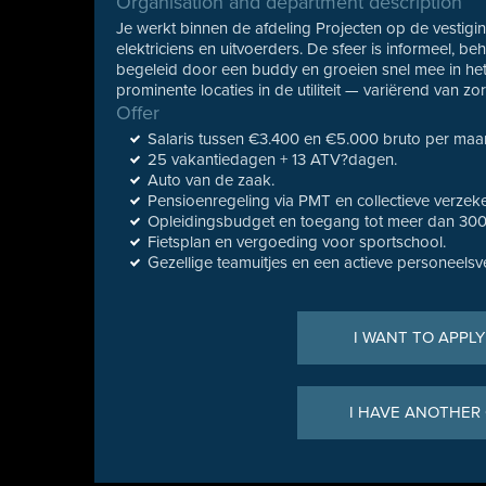
Organisation and department description
Je werkt binnen de afdeling Projecten op de vesti
elektriciens en uitvoerders. De sfeer is informeel, 
begeleid door een buddy en groeien snel mee in het 
prominente locaties in de utiliteit — variërend van zo
Offer
Salaris tussen €3.400 en €5.000 bruto per maand
25 vakantiedagen + 13 ATV?dagen.
Auto van de zaak.
Pensioenregeling via PMT en collectieve verzek
Opleidingsbudget en toegang tot meer dan 300
Fietsplan en vergoeding voor sportschool.
Gezellige teamuitjes en een actieve personeelsv
I WANT TO APPLY
I HAVE ANOTHER