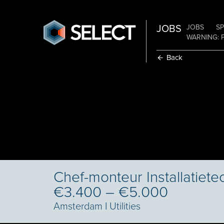
JOBS
JOBS
SP
WARNING: 
Back
Chef-monteur Installatiete
€3.400 – €5.000
Amsterdam
I
Utilities