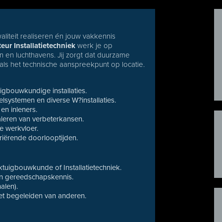
aliteit realiseren én jouw vakkennis
ur Installatietechniek
werk je op
en en luchthavens. Jij zorgt dat duurzame
als het technische aanspreekpunt op locatie.
igbouwkundige installaties.
elsystemen en diverse W?installaties.
en inleners.
aleren van verbeterkansen.
de werkvloer.
riërende doorlooptijden.
tuigbouwkunde of Installatietechniek.
 en gereedschapskennis.
alen).
het begeleiden van anderen.