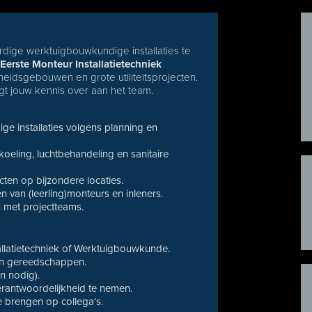
ardige werktuigbouwkundige installaties te
s
Eerste Monteur Installatietechniek
heidsgebouwen en grote utiliteitsprojecten.
aagt jouw kennis over aan het team.
e installaties volgens planning en
oeling, luchtbehandeling en sanitaire
en op bijzondere locaties.
 van (leerling)monteurs en inleners.
n met projectteams.
allatietechniek of Werktuigbouwkunde.
 en gereedschappen.
n nodig).
verantwoordelijkheid te nemen.
 brengen op collega’s.