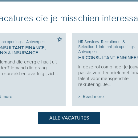
catures die je misschien interessa
l job openings
I
Antwerpen
HR Services- Recruitment &
Selection
I
Internal job openings
I
ONSULTANT FINANCE,
Antwerpen
ING & INSURANCE
HR CONSULTANT ENGINEE
j iemand die energie haalt uit
In deze rol combineer je jou
den? Iemand die graag
passie voor techniek met jo
 spreekt en overtuigt, zich...
talent voor mensgerichte
rekrutering. Je...
d more
Read more
ALLE VACATURES