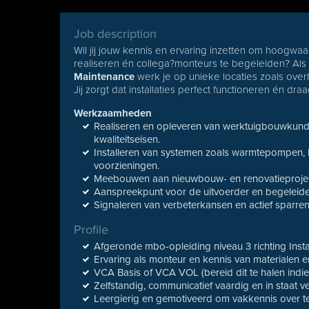
Job description
Wil jij jouw kennis en ervaring inzetten om hoogwa
realiseren én collega?monteurs te begeleiden? Al
Maintenance
werk je op unieke locaties zoals over
Jij zorgt dat installaties perfect functioneren én dr
Werkzaamheden
Realiseren en opleveren van werktuigbouwkundig
kwaliteitseisen.
Installeren van systemen zoals warmtepompen, k
voorzieningen.
Meebouwen aan nieuwbouw- en renovatieproject
Aanspreekpunt voor de uitvoerder en begeleiden
Signaleren van verbeterkansen en actief sparre
Profile
Afgeronde mbo-opleiding niveau 3 richting Inst
Ervaring als monteur en kennis van materialen
VCA Basis of VCA VOL (bereid dit te halen indie
Zelfstandig, communicatief vaardig en in staat 
Leergierig en gemotiveerd om vakkennis over te