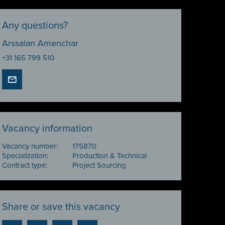
Any questions?
Arssalan Amenchar
+31 165 799 510
Vacancy information
Vacancy number:
175870
Specialization:
Production & Technical
Contract type:
Project Sourcing
Share or save this vacancy