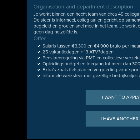
Organisation and department description
Je werkt binnen een hecht team van circa 45 collega’
De sfeer is informeel, collegiaal en gericht op sam
begeleid en groeien snel mee in het team. Je werkt op 
geen dag hetzelfde is.
Offer
Salaris tussen €3.300 en €4.900 bruto per maand 
25 vakantiedagen + 13 ATV?dagen.
Pensioenregeling via PMT en collectieve verzek
Opleidingsbudget en toegang tot meer dan 300 
Extra’s zoals fietsplan en vergoeding voor sport
Informele werksfeer met gezellige bedrijfsuitjes 
I WANT TO APPLY
I HAVE ANOTHER