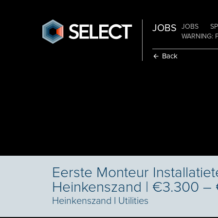
JOBS
JOBS
SP
WARNING: 
Back
Eerste Monteur Installatie
Heinkenszand | €3.300 –
Heinkenszand
I
Utilities