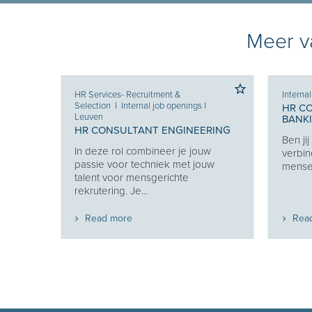
Meer va
HR Services- Recruitment &
Interna
Selection
I
Internal job openings
I
HR C
Leuven
BANK
 KEY
HR CONSULTANT ENGINEERING
Ben ji
In deze rol combineer je jouw
verbin
en van
passie voor techniek met jouw
mensen
 en
talent voor mensgerichte
t...
rekrutering. Je...
Read more
Rea