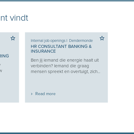
nt vindt
Internal job openings
I
Dendermonde
HR CONSULTANT BANKING &
INSURANCE
RING
Ben jij iemand die energie haalt uit
w
verbinden? Iemand die graag
uw
mensen spreekt en overtuigt, zich...
Read more