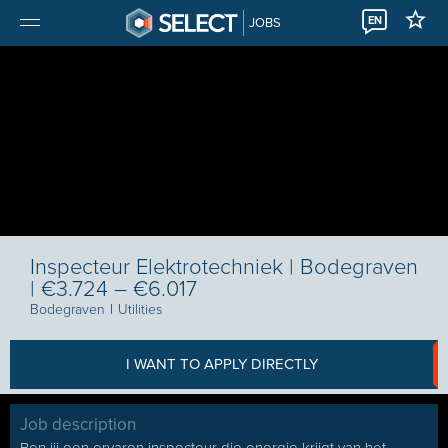
EN
JOBS
Inspecteur Elektrotechniek | Bodegraven
| €3.724 – €6.017
Bodegraven
I
Utilities
I WANT TO APPLY DIRECTLY
Job description