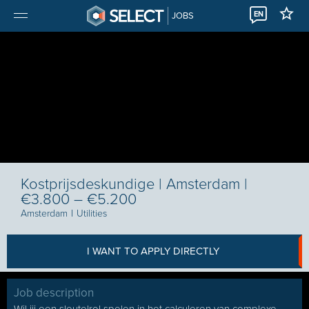
EN
JOBS
Kostprijsdeskundige | Amsterdam |
€3.800 – €5.200
Amsterdam
I
Utilities
I WANT TO APPLY DIRECTLY
Job description