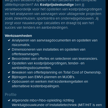
Wil jij een sleutelrol spelen in het calculeren van complexe
utiliteitsprojecten? Als
Kostprijsdeskundige
ben jij
verantwoordelijk voor het opstellen van kostprijsbegrotingen
en het analyseren van aanvragen voor uitdagende projecten
zoals ziekenhuizen, sportcentra en onderwijsgebouwen. Jij
zorgt voor nauwkeurige calculaties en draagt bij aan het
succes van tenders en aanbestedingen.
Werkzaamheden
Analyseren van aanvraagdocumenten en opstellen van
risicomatrix.
Dimensioneren van installaties en opstellen van
offerteaanvragen.
Beoordelen van offertes en selecteren van leveranciers.
Opstellen van kostprijsbegrotingen, tender- en
aanbiedingsdocumenten.
Bewaken van offerteplanning en Total Cost of Ownership.
Bijdragen aan EMVI-plannen en MJOB’s.
Opbouwen en werken met kostenkengetallen en
alternatieve kostenbepalingen.
Profile
Afgeronde mbo+/hbo-opleiding richting
Werktuigbouwkunde of Installatietechniek (MIT/HIT is een