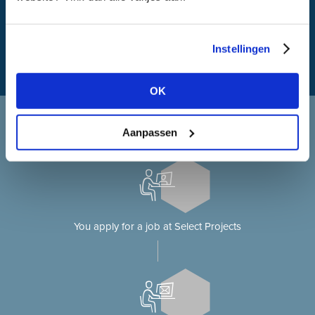
What is my travel time?
Instellingen
OK
Applying at Select Projects
Aanpassen
Applying for a job on our website?
You apply for a job at Select Projects