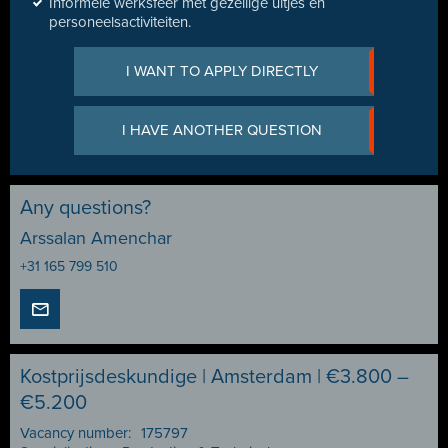
Informele werksfeer met gezellige uitjes en
personeelsactiviteiten.
I WANT TO APPLY DIRECTLY
I HAVE ANOTHER QUESTION
Any questions?
Arssalan Amenchar
+31 165 799 510
Kostprijsdeskundige | Amsterdam | €3.800 –
€5.200
Vacancy number:
175797