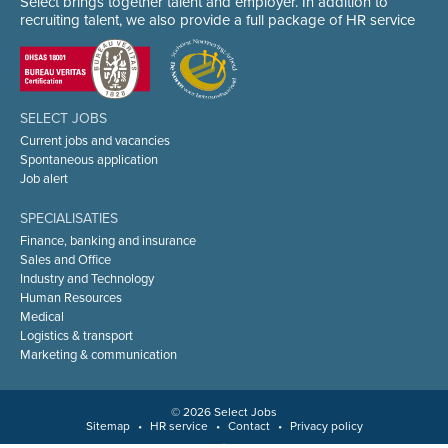
Select brings together talent and employer. In addition to
recruiting talent, we also provide a full package of HR service
SELECT JOBS
Current jobs and vacancies
Spontaneous application
Job alert
SPECIALISATIES
Finance, banking and insurance
Sales and Office
Industry and Technology
Human Resources
Medical
Logistics & transport
Marketing & communication
© 2026 Select Jobs
Sitemap
•
HR service
•
Contact
•
Privacy policy