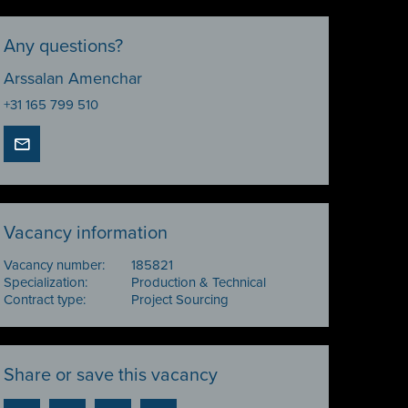
Any questions?
Arssalan Amenchar
+31 165 799 510
Vacancy information
Vacancy number:
185821
Specialization:
Production & Technical
Contract type:
Project Sourcing
Share or save this vacancy