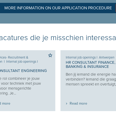
MORE INFORMATION ON OUR APPLICATION PROCEDURE
catures die je misschien interessa
ices- Recruitment &
Internal job openings
I
Antwerpen
on
I
Internal job openings
I
HR CONSULTANT FINANCE,
BANKING & INSURANCE
ONSULTANT ENGINEERING
Ben jij iemand die energie haa
e rol combineer je jouw
verbinden? Iemand die graa
 voor techniek met jouw
mensen spreekt en overtuigt, z
 voor mensgerichte
ring. Je...
d more
Read more