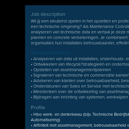
Job description
Wil jij een sleutelrol spelen in het opzetten en pr
een technische omgeving? Als Maintenance Coördinat
analyseren van technische data en vertaal je deze n
plannen en concrete verbeteringen. Je combineert t
organisaties hun installaties betrouwbaarder, effic
Werkzaamheden
• Analyseren van data uit installaties, onderhouds-
• Ontwikkelen van lifecycle?strategieën en onder
• Opstellen van assetmanagementplannen
• Signaleren van technische en commerciële kansen 
• Adviseren van klanten over betrouwbaarheid, be
• Ondersteunen van Sales en Service met technisc
• Meedenken over de ontwikkeling van assetman
• Bijdragen aan inrichting van systemen, werkwijze
Profile
• Hbo werk- en denkniveau (bijv. Technische Bedrijfsk
Automatisering)
• Affiniteit met assetmanagement, betrouwbaarheid e