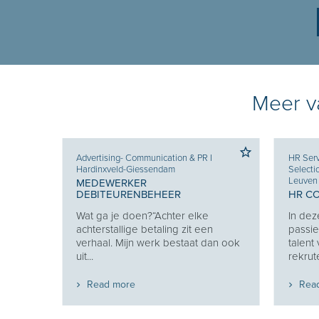
Meer va
Advertising- Communication & PR
I
HR Serv
Hardinxveld-Giessendam
Selecti
Leuven
MEDEWERKER
DEBITEURENBEHEER
HR C
Je
Wat ga je doen?“Achter elke
In dez
e je
achterstallige betaling zit een
passie
eekt
verhaal. Mijn werk bestaat dan ook
talent
uit...
rekrute
Read more
Rea