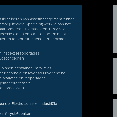
ofessionaliseren van assetmanagement binnen
or (Lifecycle Specialist) werk je aan het
aar onderhoudsstrategieën, lifecycle?
echniek, data en klantcontact en helpt
iënter en toekomstbestendiger te maken.
 en inspectierapportages
houdsconcepten
binnen bestaande installaties
schikbaarheid en levensduurverlenging
he analyses en rapportages
agementprocessen
n en processen
unde, Elektrotechniek, Industriële
n lifecycle?denken