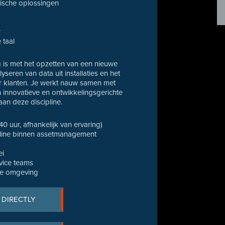
ktische oplossingen
r
 taal
g is met het opzetten van een nieuwe
seren van data uit installaties en het
r klanten. Je werkt nauw samen met
n innovatieve en ontwikkelingsgerichte
an deze discipline.
 40 uur, afhankelijk van ervaring)
pline binnen assetmanagement
ei
vice teams
te omgeving
 DIRECTLY