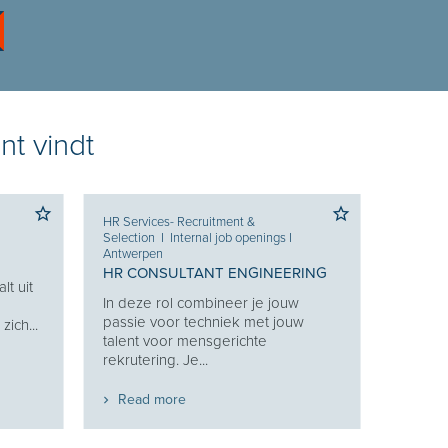
nt vindt
HR Services- Recruitment &
Selection
I
Internal job openings
I
Antwerpen
HR CONSULTANT ENGINEERING
lt uit
In deze rol combineer je jouw
g
passie voor techniek met jouw
ich...
talent voor mensgerichte
rekrutering. Je...
Read more