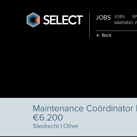
JOBS
JOBS
SP
WARNING: 
Back
Maintenance Coördinator |
€6.200
Sliedrecht
I
Other