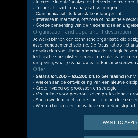
• Interesse in data?analyse en het vertalen naar pra
• Technisch inzicht en analytisch vermogen
• Communicatief sterk en stakeholdergericht
• Interesse in maritieme, offshore of industriële secto
• Goede beheersing van de Nederlandse en Engelse
Organisation and department description
Je werkt binnen een technische organisatie die bezi
assetmanagementdiscipline. De focus ligt op het analy
ontwikkelen van slimme onderhoudsstrategieën voo
technische specialisten, service- en salesteams in ee
omgeving, waar je vanaf de basis kunt meebouwen a
Offer
•
Salaris €4.200 – €6.200 bruto per maand
(o.b.v.
• Werken aan de ontwikkeling van een nieuwe disci
• Grote invloed op processen en strategie
• Veel ruimte voor persoonlijke en professionele gro
• Samenwerking met technische, commerciële en ser
• Werken binnen een innovatieve en toekomstgerich
I WANT TO APPLY