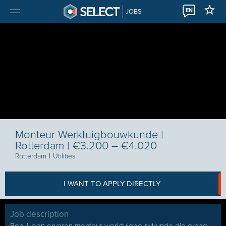
EN
JOBS
Monteur Werktuigbouwkunde |
Rotterdam | €3.200 – €4.020
Rotterdam
I
Utilities
I WANT TO APPLY DIRECTLY
Job description