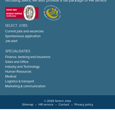
recruiting talent, we also provide a full package of HR service
SELECT JOBS
Current jobs and vacancies
Spontaneous application
Job alert
SPECIALISATIES
Finance, banking and insurance
Sales and Office
Industry and Technology
Human Resources
Medical
Logistics & transport
Marketing & communication
© 2026 Select Jobs
Sitemap
•
HR service
•
Contact
•
Privacy policy