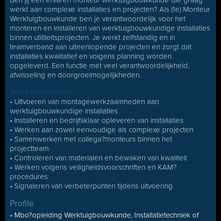
Ben jij een ervaren monteur werktuigbouwkunde die graag
werkt aan complexe installaties en projecten? Als (1e) Monteur
Werktuigbouwkunde ben je verantwoordelijk voor het
monteren en installeren van werktuigbouwkundige installaties
binnen utiliteitsprojecten. Je werkt zelfstandig en in
teamverband aan uiteenlopende projecten en zorgt dat
installaties kwalitatief en volgens planning worden
opgeleverd. Een functie met veel verantwoordelijkheid,
afwisseling en doorgroeimogelijkheden.
Werkzaamheden
• Uitvoeren van montagewerkzaamheden aan
werktuigbouwkundige installaties
• Installeren en bedrijfsklaar opleveren van installaties
• Werken aan zowel eenvoudige als complexe projecten
• Samenwerken met collega?monteurs binnen het
projectteam
• Controleren van materialen en bewaken van kwaliteit
• Werken volgens veiligheidsvoorschriften en KAM?
procedures
• Signaleren van verbeterpunten tijdens uitvoering
Profile
• Mbo?opleiding Werktuigbouwkunde, Installatietechniek of