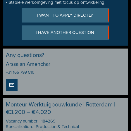
• Stabiele werkomgeving met focus op ontwikkeling
I WANT TO APPLY DIRECTLY
I HAVE ANOTHER QUESTION
Any questions?
Arssalan Amenchar
+31 165 799 510
Monteur Werktuigbouwkunde | Rotterdam |
€3.200 – €4.020
Vacancy number:
184269
Specialization:
Production & Technical