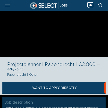
EN
JOBS
Projectplanner | Papendrecht | €3.800 –
€5.000
Papendrecht
I
Other
I WANT TO APPLY DIRECTLY
Job description