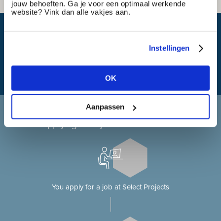
jouw behoeften. Ga je voor een optimaal werkende
website? Vink dan alle vakjes aan.
What is my travel time?
Instellingen
OK
Aanpassen
Applying at Select Projects
Applying for a job on our website?
You apply for a job at Select Projects