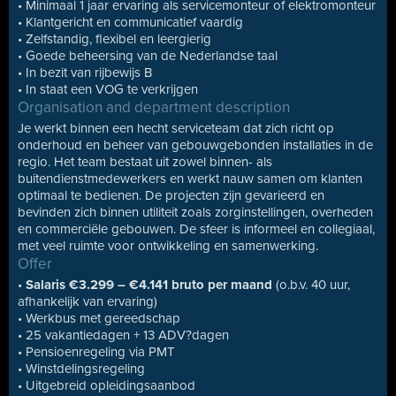
• Minimaal 1 jaar ervaring als servicemonteur of elektromonteur
• Klantgericht en communicatief vaardig
• Zelfstandig, flexibel en leergierig
• Goede beheersing van de Nederlandse taal
• In bezit van rijbewijs B
• In staat een VOG te verkrijgen
Organisation and department description
Je werkt binnen een hecht serviceteam dat zich richt op
onderhoud en beheer van gebouwgebonden installaties in de
regio. Het team bestaat uit zowel binnen- als
buitendienstmedewerkers en werkt nauw samen om klanten
optimaal te bedienen. De projecten zijn gevarieerd en
bevinden zich binnen utiliteit zoals zorginstellingen, overheden
en commerciële gebouwen. De sfeer is informeel en collegiaal,
met veel ruimte voor ontwikkeling en samenwerking.
Offer
•
Salaris €3.299 – €4.141 bruto per maand
(o.b.v. 40 uur,
afhankelijk van ervaring)
• Werkbus met gereedschap
• 25 vakantiedagen + 13 ADV?dagen
• Pensioenregeling via PMT
• Winstdelingsregeling
• Uitgebreid opleidingsaanbod