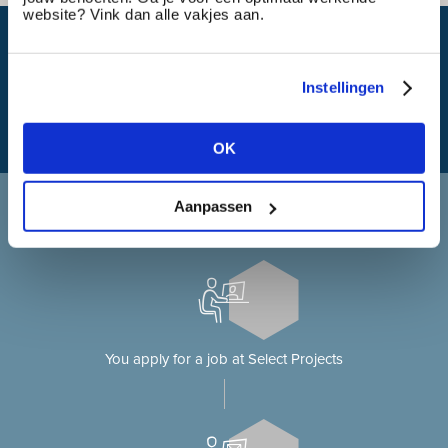
website? Vink dan alle vakjes aan.
What is my travel time?
Instellingen
OK
Applying at Select Projects
Aanpassen
Applying for a job on our website?
You apply for a job at Select Projects