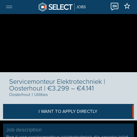
EN
JOBS
Servicemonteur Elektrotechniek |
Oosterhout | €3.299 – €4.141
Oosterhout
I
Utilities
I WANT TO APPLY DIRECTLY
Job description