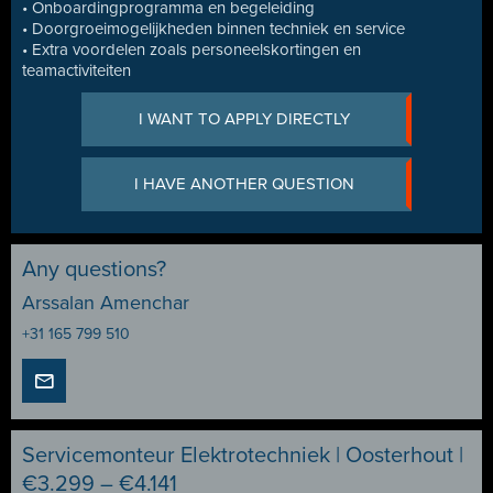
• Onboardingprogramma en begeleiding
• Doorgroeimogelijkheden binnen techniek en service
• Extra voordelen zoals personeelskortingen en
teamactiviteiten
I WANT TO APPLY DIRECTLY
I HAVE ANOTHER QUESTION
Any questions?
Arssalan Amenchar
+31 165 799 510
Servicemonteur Elektrotechniek | Oosterhout |
€3.299 – €4.141