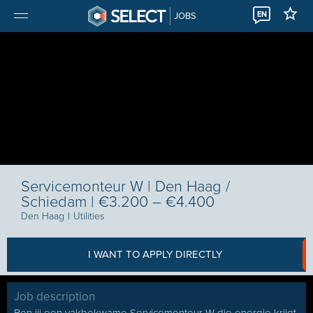
EN
JOBS
Servicemonteur W | Den Haag /
Schiedam | €3.200 – €4.400
Den Haag
I
Utilities
I WANT TO APPLY DIRECTLY
Job description