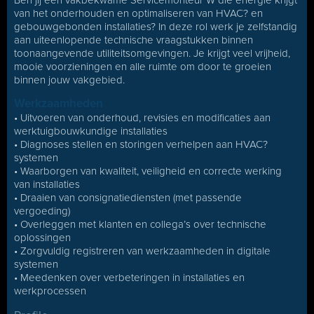
Ben jij een vakbekwame Servicemonteur W die energie krijgt
van het onderhouden en optimaliseren van HVAC? en
gebouwgebonden installaties? In deze rol werk je zelfstandig
aan uiteenlopende technische vraagstukken binnen
toonaangevende utiliteitsomgevingen. Je krijgt veel vrijheid,
mooie voorzieningen en alle ruimte om door te groeien
binnen jouw vakgebied.
Werkzaamheden
• Uitvoeren van onderhoud, revisies en modificaties aan
werktuigbouwkundige installaties
• Diagnoses stellen en storingen verhelpen aan HVAC?
systemen
• Waarborgen van kwaliteit, veiligheid en correcte werking
van installaties
• Draaien van consignatiediensten (met passende
vergoeding)
• Overleggen met klanten en collega’s over technische
oplossingen
• Zorgvuldig registreren van werkzaamheden in digitale
systemen
• Meedenken over verbeteringen in installaties en
werkprocessen