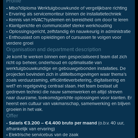
Profile
• Mbo?diploma Werktuigbouwkunde of vergelijkbare richting
• Ervaring als servicemonteur binnen de installatietechniek
• Kennis van HVAC?systemen en bereidheid om door te leren
• Klantgerichte en communicatief sterke werkhouding
• Oplossingsgericht, zelfstandig én nauwkeurig in administratie
• Enthousiast om opleidingen of cursussen te volgen voor
verdere groei
Organisation and department description
Je komt te werken binnen een gespecialiseerd team dat zich
richt op beheer, onderhoud en optimalisatie van
werktuigbouwkundige en gebouwgebonden installaties. De
projecten bevinden zich in utiliteitsomgevingen waar thema’s
zoals verduurzaming, efficiëntieverbetering, digitalisering en
wet? en regelgeving centraal staan. Het team bestaat uit
gedreven technici die nauw samenwerken en altijd streven
naar duurzame, toekomstgerichte oplossingen voor klanten. Er
heerst een cultuur van vakmanschap, samenwerking en blijven
groeien in het vak.
Offer
•
Salaris €3.200 – €4.400 bruto per maand
(o.b.v. 40 uur,
afhankelijk van ervaring)
• Elektrische servicebus van de zaak