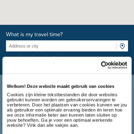
What is my travel time?
Applying at Select Projects
Welkom! Deze website maakt gebruik van cookies
Applying for a job on our website?
Cookies zijn kleine tekstbestanden die door websites
gebruikt kunnen worden om gebruikerservaringen te
verbeteren. Door het plaatsen van cookies kunnen we jou
als gebruiker een optimale ervaring bieden én leren hoe
we onze informatie beter aan kunnen laten sluiten op
jouw behoeften. Ga je voor een optimaal werkende
website? Vink dan alle vakjes aan.
You apply for a job at Select Projects