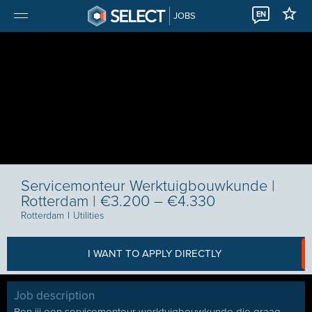
EN
JOBS
Servicemonteur Werktuigbouwkunde |
Rotterdam | €3.200 – €4.330
Rotterdam
I
Utilities
I WANT TO APPLY DIRECTLY
Job description