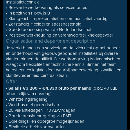
Installatietechniek
• Relevante werkervaring als servicemonteur
• In bezit van rijbewijs B
• Klantgericht, representatief en communicatief vaardig
• Zelfstandig, flexibel en stressbestendig
• Goede beheersing van de Nederlandse taal
• Positieve werkhouding en verantwoordelijkheidsgevoel
Organisation and department description
Je werkt binnen een serviceteam dat zich richt op het beheer
en onderhoud van gebouwgebonden installaties bij diverse
klanten binnen de utiliteit. De werkomgeving is dynamisch en
vraagt om flexibiliteit en technische kennis. Binnen het team
heerst een collegiale sfeer waarbij samenwerking, kwaliteit en
klanttevredenheid centraal staan.
Offer
•
Salaris €3.200 – €4.330 bruto per maand
(o.b.v. 40 uur,
afhankelijk van ervaring)
• Winstdelingsregeling
• Werkbus met gereedschap
• 25 vakantiedagen + 13 ADV?dagen
• Goede pensioenregeling via PMT
• Opleidings- en doorgroeimogelijkheden
• Flexibele arbeidsvoorwaarden