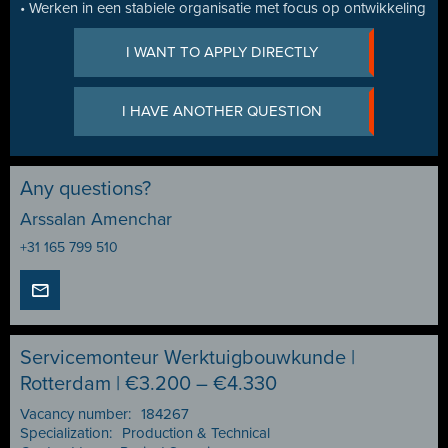
• Werken in een stabiele organisatie met focus op ontwikkeling
I WANT TO APPLY DIRECTLY
I HAVE ANOTHER QUESTION
Any questions?
Arssalan Amenchar
+31 165 799 510
Servicemonteur Werktuigbouwkunde |
Rotterdam | €3.200 – €4.330
Vacancy number:
184267
Specialization:
Production & Technical