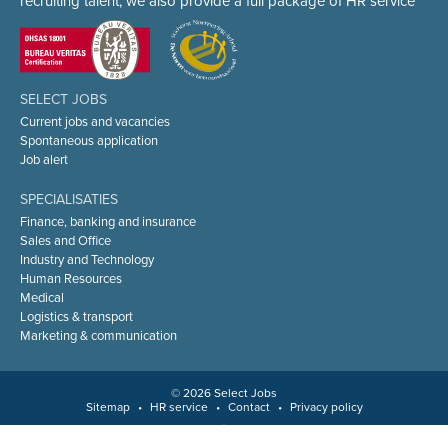
recruiting talent, we also provide a full package of HR service
SELECT JOBS
Current jobs and vacancies
Spontaneous application
Job alert
SPECIALISATIES
Finance, banking and insurance
Sales and Office
Industry and Technology
Human Resources
Medical
Logistics & transport
Marketing & communication
© 2026 Select Jobs
Sitemap
•
HR service
•
Contact
•
Privacy policy