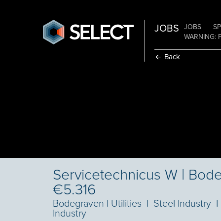
JOBS
JOBS
SP
WARNING: 
Back
Servicetechnicus W | Bod
€5.316
Bodegraven
I
Utilities
I
Steel Industry
I
Industry