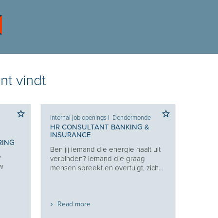
nt vindt
Internal job openings
I
Dendermonde
HR CONSULTANT BANKING &
INSURANCE
RING
Ben jij iemand die energie haalt uit
w
verbinden? Iemand die graag
uw
mensen spreekt en overtuigt, zich...
Read more