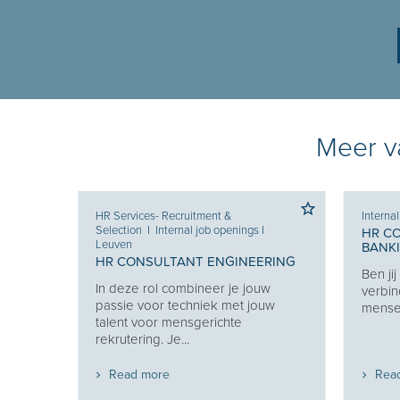
Meer va
HR Services- Recruitment &
Interna
Selection
I
Internal job openings
I
HR C
Leuven
BANK
 KEY
HR CONSULTANT ENGINEERING
Ben ji
In deze rol combineer je jouw
verbin
en van
passie voor techniek met jouw
mensen
 en
talent voor mensgerichte
t...
rekrutering. Je...
Read more
Rea