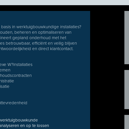
 basis in werktuigbouwkundige installaties?
rhouden, beheren en optimaliseren van
ombineert gepland onderhoud met het
es betrouwbaar, efficiënt en veilig blijven
ntwoordelijkheid en direct klantcontact.
xe W?installaties
blemen
rhoudscontracten
istratie
satie
nttevredenheid
op werktuigbouwkunde
 analyseren en op te lossen