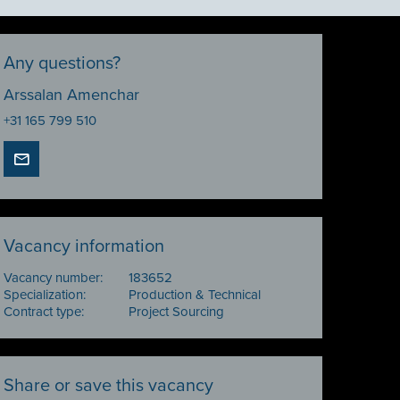
Any questions?
Arssalan Amenchar
+31 165 799 510
Vacancy information
Vacancy number:
183652
Specialization:
Production & Technical
Contract type:
Project Sourcing
Share or save this vacancy