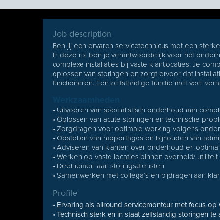
Job description
Ben jij een ervaren servicetechnicus met een sterke
In deze rol ben je verantwoordelijk voor het onde
complexe installaties bij vaste klantlocaties. Je c
oplossen van storingen en zorgt ervoor dat installati
functioneren. Een zelfstandige functie met veel vera
Werkzaamheden
• Uitvoeren van specialistisch onderhoud aan comple
• Oplossen van acute storingen en technische pro
• Zorgdragen voor optimale werking volgens onde
• Opstellen van rapportages en bijhouden van admin
• Adviseren van klanten over onderhoud en optimali
• Werken op vaste locaties binnen overheid/ utiliteit
• Deelnemen aan storingsdiensten
• Samenwerken met collega’s en bijdragen aan kla
Profile
• Ervaring als allround servicemonteur met focus 
• Technisch sterk en in staat zelfstandig storingen te