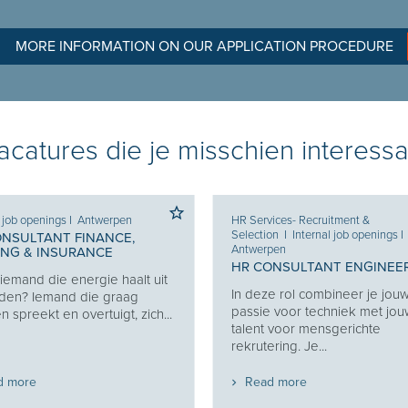
MORE INFORMATION ON OUR APPLICATION PROCEDURE
catures die je misschien interessa
l job openings
I
Antwerpen
HR Services- Recruitment &
Selection
I
Internal job openings
I
ONSULTANT FINANCE,
Antwerpen
ING & INSURANCE
HR CONSULTANT ENGINEE
j iemand die energie haalt uit
In deze rol combineer je jou
den? Iemand die graag
passie voor techniek met jo
 spreekt en overtuigt, zich...
talent voor mensgerichte
rekrutering. Je...
d more
Read more