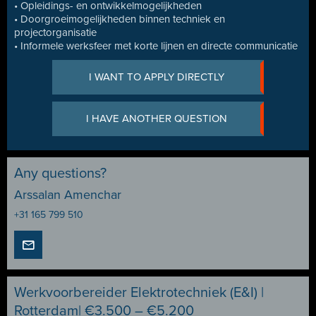
• Opleidings- en ontwikkelmogelijkheden
• Doorgroeimogelijkheden binnen techniek en
projectorganisatie
• Informele werksfeer met korte lijnen en directe communicatie
I WANT TO APPLY DIRECTLY
I HAVE ANOTHER QUESTION
Any questions?
Arssalan Amenchar
+31 165 799 510
Werkvoorbereider Elektrotechniek (E&I) |
Rotterdam| €3.500 – €5.200