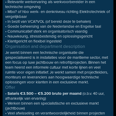
• Relevante werkervaring als werkvoorbereider in een
technische omgeving
• Mbo? of hbo werk- en denkniveau richting Elektrotechniek of
vergelijkbaar
• In bezit van VCA?VOL (of bereid deze te behalen)
• Goede beheersing van de Nederlandse en Engelse taal
• Communicatief sterk en organisatorisch vaardig
• Nauwkeurig, stressbestendig en oplossingsgericht
• Klantgericht en flexibel ingesteld
Organisation and department description
Je werkt binnen een technische organisatie die
gespecialiseerd is in installaties voor de maritieme sector, met
een focus op luxe jachtbouw en retrofitprojecten. Binnen het
team heerst een informele cultuur met korte lijnen en veel
ruimte voor eigen initiatief. Je werkt samen met projectleiders,
monteurs en leveranciers aan hoogwaardige technische
oplossingen voor klanten in een exclusieve markt.
Offer
•
Salaris €3.500 – €5.200 bruto per maand
(o.b.v. 40 uur,
afhankelijk van ervaring)
• Werken binnen een specialistische en exclusieve markt
(jachtbouw)
• Veel afwisseling en verantwoordelijkheid binnen projecten