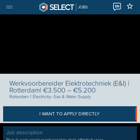
EN
JOBS
Werkvoorbereider Elektrotechniek (E&I) |
Rotterdam| €3.500 – €5.200
Rotterdam
I
Electricity- Gas & Water Supply
I WANT TO APPLY DIRECTLY
Job description