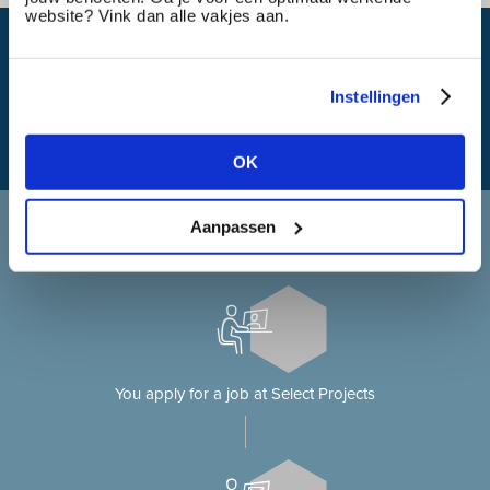
website? Vink dan alle vakjes aan.
What is my travel time?
Instellingen
OK
Applying at Select Projects
Aanpassen
Applying for a job on our website?
You apply for a job at Select Projects