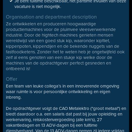
Je bent fulltime beschikbaar, het parttime invullen van deze
vacature is niet mogelijk.
Organisation and department description
Ze ontwikkelen en produceren hoogwaardige
productiemachines voor de pluimvee vleesverwerkende
industrie. Door de hightech machines genieten mensen
wereldwijd van een goed stuk kip, waaronder kipfilet,
kippenpoten, kippendijen en de bekende nuggets van de
fastfoodketens. Zonder het te weten heb je ongetwijfeld ook
zelf al eens genoten van een stukje kip welke door de
machines van de opdrachtgever perfect gesneden en
ontbeend is!
Offer
Een team van leuke collega’s in een innoverende omgeving
waar ruimte is voor persoonlijke ontwikkeling en eigen
inbreng.
De opdrachtgever volgt de CAO Metalektro ("groot metaal") en
biedt daardoor o.a. een salaris dat past bij jouw opleiding en
werkervaring, reiskostenvergoeding (alle km's), 27
vakantiedagen en 13 ADV-dagen bij een fulltime
dienstverband. Van de 13 ADV-dagen nemen zij iedere vrijdag