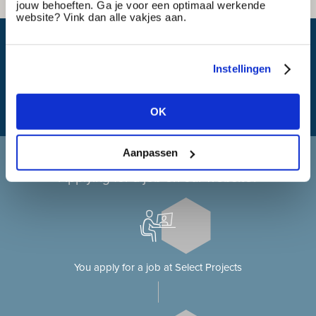
jouw behoeften. Ga je voor een optimaal werkende
website? Vink dan alle vakjes aan.
What is my travel time?
Instellingen
OK
Aanpassen
Applying at Select Projects
Applying for a job on our website?
You apply for a job at Select Projects