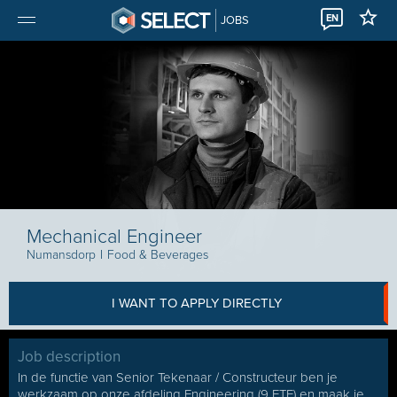
EN
JOBS
Mechanical Engineer
Numansdorp
I
Food & Beverages
I WANT TO APPLY DIRECTLY
Job description
In de functie van Senior Tekenaar / Constructeur ben je
werkzaam op onze afdeling Engineering (9 FTE) en maak je