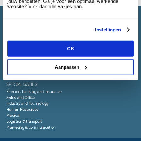
jouw behoeften. Ga je voor een optimaal werkende
website? Vink dan alle vakjes aan.
Select brings together talent and employer. In addition to
recruiting talent, we also provide a full package of HR service
Instellingen
OK
SELECT JOBS
Current jobs and vacancies
Spontaneous application
Aanpassen
Job alert
SPECIALISATIES
Finance, banking and insurance
Sales and Office
Industry and Technology
Human Resources
Medical
Logistics & transport
Marketing & communication