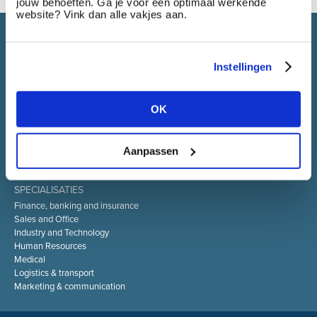
jouw behoeften. Ga je voor een optimaal werkende
website? Vink dan alle vakjes aan.
Select brings together talent and employer. In addition to
recruiting talent, we also provide a full package of HR service
Instellingen
OK
SELECT JOBS
Current jobs and vacancies
Spontaneous application
Aanpassen
Job alert
SPECIALISATIES
Finance, banking and insurance
Sales and Office
Industry and Technology
Human Resources
Medical
Logistics & transport
Marketing & communication