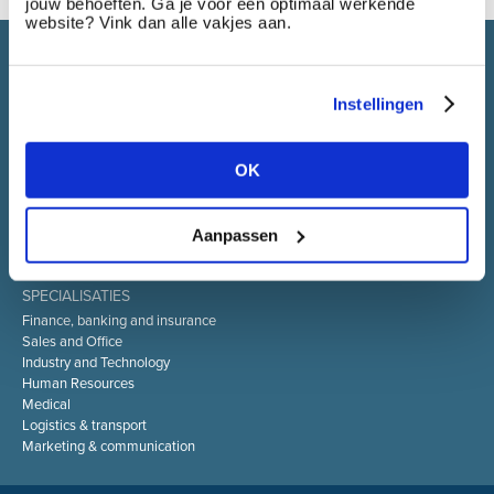
jouw behoeften. Ga je voor een optimaal werkende
website? Vink dan alle vakjes aan.
Select brings together talent and employer. In addition to
recruiting talent, we also provide a full package of HR service
Instellingen
OK
SELECT JOBS
Current jobs and vacancies
Spontaneous application
Aanpassen
Job alert
SPECIALISATIES
Finance, banking and insurance
Sales and Office
Industry and Technology
Human Resources
Medical
Logistics & transport
Marketing & communication