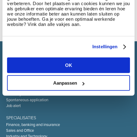
verbeteren. Door het plaatsen van cookies kunnen we jou
als gebruiker een optimale ervaring bieden én leren hoe
we onze informatie beter aan kunnen laten sluiten op
jouw behoeften. Ga je voor een optimaal werkende
website? Vink dan alle vakjes aan.
Instellingen
Select brings together talent and employer. In addition to
recruiting talent, we also provide a full package of HR service
OK
Aanpassen
SELECT JOBS
Current jobs and vacancies
Spontaneous application
Job alert
SPECIALISATIES
Finance, banking and insurance
Sales and Office
Industry and Technology