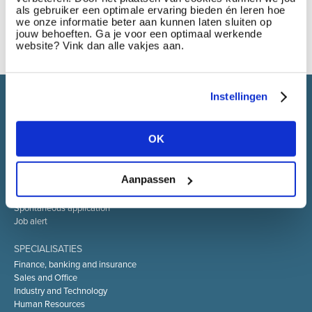
als gebruiker een optimale ervaring bieden én leren hoe
we onze informatie beter aan kunnen laten sluiten op
jouw behoeften. Ga je voor een optimaal werkende
website? Vink dan alle vakjes aan.
Instellingen
Select brings together talent and employer. In addition to
recruiting talent, we also provide a full package of HR service
OK
Aanpassen
SELECT JOBS
Current jobs and vacancies
Spontaneous application
Job alert
SPECIALISATIES
Finance, banking and insurance
Sales and Office
Industry and Technology
Human Resources