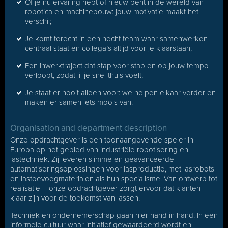
Of je nu ervaring hebt of nieuw bent in de wereld van
robotica en machinebouw: jouw motivatie maakt het
verschil;
Je komt terecht in een hecht team waar samenwerken
centraal staat en collega’s altijd voor je klaarstaan;
Een inwerktraject dat stap voor stap en op jouw tempo
verloopt, zodat jij je snel thuis voelt;
Je staat er nooit alleen voor: we helpen elkaar verder en
maken er samen iets moois van.
Organisation and department description
Onze opdrachtgever is een toonaangevende speler in
Europa op het gebied van industriële robotisering en
lastechniek. Zij leveren slimme en geavanceerde
automatiseringsoplossingen voor lasproductie, met lasrobots
en lastoevoegmaterialen als hun specialisme. Van ontwerp tot
realisatie – onze opdrachtgever zorgt ervoor dat klanten
klaar zijn voor de toekomst van lassen.
Techniek en ondernemerschap gaan hier hand in hand. In een
informele cultuur waar initiatief gewaardeerd wordt en