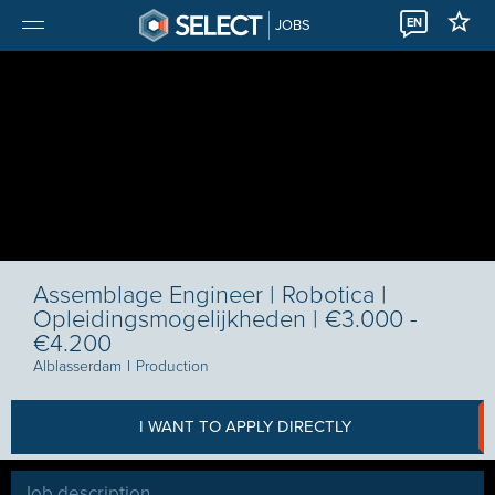
EN
JOBS
Assemblage Engineer | Robotica |
Opleidingsmogelijkheden | €3.000 -
€4.200
Alblasserdam
I
Production
I WANT TO APPLY DIRECTLY
Job description