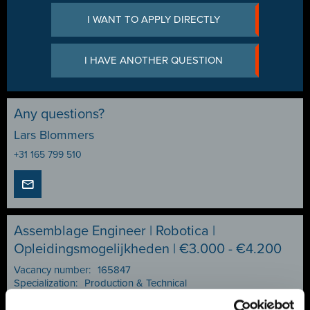
I WANT TO APPLY DIRECTLY
I HAVE ANOTHER QUESTION
Any questions?
Lars Blommers
+31 165 799 510
Assemblage Engineer | Robotica |
Opleidingsmogelijkheden | €3.000 - €4.200
Vacancy number:
165847
Specialization:
Production & Technical
Contract type:
Project Sourcing