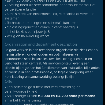
• Een mbo-opleiding heeft in een technische richting
• Ervaring heeft als servicemonteur, onderhoudsmonteur of
vergelijkbare functie
• Kennis heeft van elektrotechniek, mechanica of verwante
systemen
• Technische tekeningen en schema’s kan lezen
• Oplossingsgericht en communicatief vaardig is
• In het bezit is van rijbewijs B
• Veilig en nauwkeurig werkt
Organisation and department description
Je gaat werken in een technische organisatie die zich richt op
het installeren, onderhouden en optimaliseren van
elektrotechnische installaties. Kwaliteit, klantgerichtheid en
veiligheid staan centraal. Als servicemonteur lever jij een
directe bijdrage aan het functioneren van installaties bij klanten
en werk je in een professionele, collegiale omgeving waar
kennisdeling en samenwerking belangrijk zijn.
Offer
• Een zelfstandige functie met veel afwisseling en
verantwoordelijkheid
• Salarisrange tussen
€3.000 en €4.200 bruto per maand
,
afhankelijk van ervaring
• Goede secundaire arbeidsvoorwaarden en