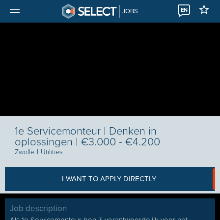
EN
JOBS
1e Servicemonteur | Denken in
oplossingen | €3.000 - €4.200
Zwolle
I
Utilities
I WANT TO APPLY DIRECTLY
Job description