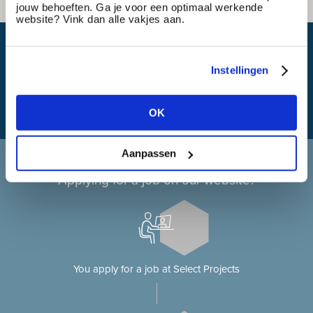
jouw behoeften. Ga je voor een optimaal werkende
website? Vink dan alle vakjes aan.
What is my travel time?
Instellingen
OK
Aanpassen
Applying at Select Projects
Applying for a job on our website?
You apply for a job at Select Projects