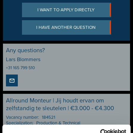
I WANT TO APPLY DIRECTLY
I HAVE ANOTHER QUESTION
Any questions?
Lars Blommers
+31 165 799 510
Allround Monteur | Jij houdt ervan om
zelfstandig te sleutelen | €3.000 - €4.300
Vacancy number:
184521
Specialization:
Production & Technical
Contract type:
Project Sourcing