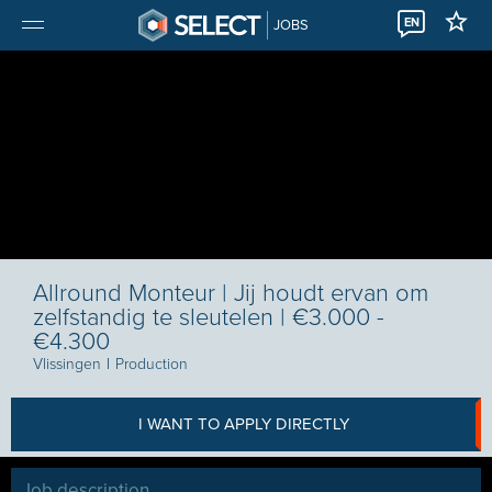
EN
JOBS
Allround Monteur | Jij houdt ervan om
zelfstandig te sleutelen | €3.000 -
€4.300
Vlissingen
I
Production
I WANT TO APPLY DIRECTLY
Job description