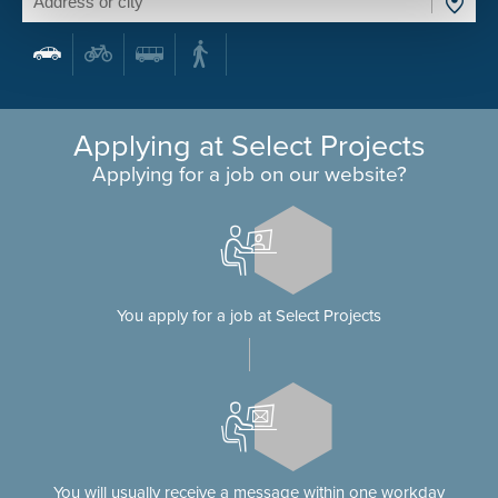
Applying at Select Projects
Applying for a job on our website?
You apply for a job at Select Projects
You will usually receive a message within one workday