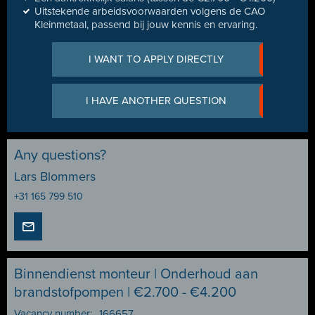
Uitstekende arbeidsvoorwaarden volgens de CAO
Kleinmetaal, passend bij jouw kennis en ervaring.
I WANT TO APPLY DIRECTLY
I HAVE ANOTHER QUESTION
Any questions?
Lars Blommers
+31 165 799 510
Binnendienst monteur | Onderhoud aan
brandstofpompen | €2.700 - €4.200
Vacancy number:
166657