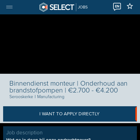
EN
JOBS
Binnendienst monteur | Onderhoud aan
brandstofpompen | €2.700 - €4.200
Serooskerke
I
Manufacturing
I WANT TO APPLY DIRECTLY
Job description