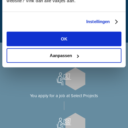
website? Vink dan alle vakjes aan.
What is my travel time?
Instellingen
OK
Applying at Select Projects
Aanpassen
Applying for a job on our website?
You apply for a job at Select Projects