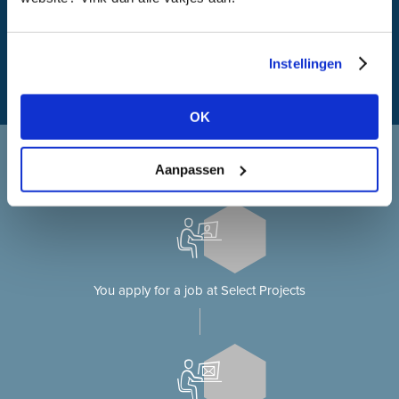
What is my travel time?
Instellingen
OK
Applying at Select Projects
Aanpassen
Applying for a job on our website?
You apply for a job at Select Projects