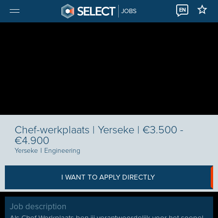
EN
JOBS
Chef-werkplaats | Yerseke | €3.500 -
€4.900
Yerseke
I
Engineering
I WANT TO APPLY DIRECTLY
Job description