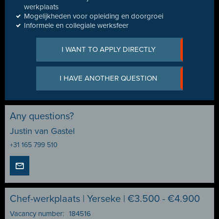
werkplaats
Mogelijkheden voor opleiding en doorgroei
Informele en collegiale werksfeer
I WANT TO APPLY DIRECTLY
I HAVE ANOTHER QUESTION
Any questions?
Justin van Gastel
+31 165 799 510
Chef-werkplaats | Yerseke | €3.500 - €4.900
Vacancy number:
184516