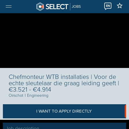
EN
JOBS
Chefmonteur WTB installaties | Voor de
echte sleutelaar die graag leiding geeft |
€3.521 - €4.914
Oirschot
I
Engineering
I WANT TO APPLY DIRECTLY
Job description