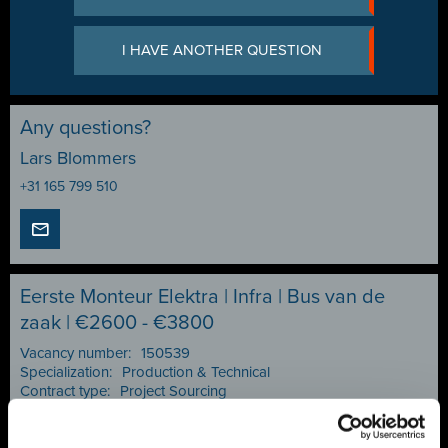
I HAVE ANOTHER QUESTION
Any questions?
Lars Blommers
+31 165 799 510
Eerste Monteur Elektra | Infra | Bus van de
zaak | €2600 - €3800
Vacancy number:
150539
Specialization:
Production & Technical
Contract type:
Project Sourcing
Share or save this vacancy