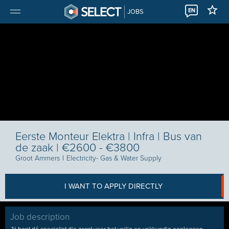
EN
JOBS
Eerste Monteur Elektra | Infra | Bus van
de zaak | €2600 - €3800
Groot Ammers
I
Electricity- Gas & Water Supply
I WANT TO APPLY DIRECTLY
Job description