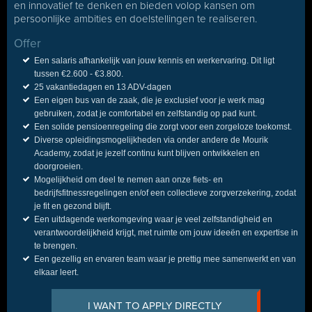
en innovatief te denken en bieden volop kansen om
persoonlijke ambities en doelstellingen te realiseren.
Offer
Een salaris afhankelijk van jouw kennis en werkervaring. Dit ligt
tussen €2.600 - €3.800.
25 vakantiedagen en 13 ADV-dagen
Een eigen bus van de zaak, die je exclusief voor je werk mag
gebruiken, zodat je comfortabel en zelfstandig op pad kunt.
Een solide pensioenregeling die zorgt voor een zorgeloze toekomst.
Diverse opleidingsmogelijkheden via onder andere de Mourik
Academy, zodat je jezelf continu kunt blijven ontwikkelen en
doorgroeien.
Mogelijkheid om deel te nemen aan onze fiets- en
bedrijfsfitnessregelingen en/of een collectieve zorgverzekering, zodat
je fit en gezond blijft.
Een uitdagende werkomgeving waar je veel zelfstandigheid en
verantwoordelijkheid krijgt, met ruimte om jouw ideeën en expertise in
te brengen.
Een gezellig en ervaren team waar je prettig mee samenwerkt en van
elkaar leert.
I WANT TO APPLY DIRECTLY