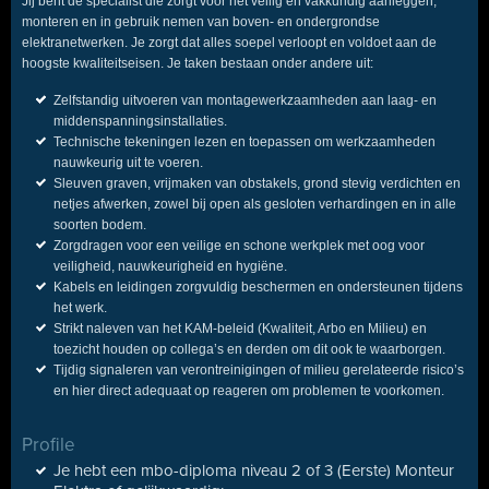
Jij bent dé specialist die zorgt voor het veilig en vakkundig aanleggen,
monteren en in gebruik nemen van boven- en ondergrondse
elektranetwerken. Je zorgt dat alles soepel verloopt en voldoet aan de
hoogste kwaliteitseisen. Je taken bestaan onder andere uit:
Zelfstandig uitvoeren van montagewerkzaamheden aan laag- en
middenspanningsinstallaties.
Technische tekeningen lezen en toepassen om werkzaamheden
nauwkeurig uit te voeren.
Sleuven graven, vrijmaken van obstakels, grond stevig verdichten en
netjes afwerken, zowel bij open als gesloten verhardingen en in alle
soorten bodem.
Zorgdragen voor een veilige en schone werkplek met oog voor
veiligheid, nauwkeurigheid en hygiëne.
Kabels en leidingen zorgvuldig beschermen en ondersteunen tijdens
het werk.
Strikt naleven van het KAM-beleid (Kwaliteit, Arbo en Milieu) en
toezicht houden op collega’s en derden om dit ook te waarborgen.
Tijdig signaleren van verontreinigingen of milieu gerelateerde risico’s
en hier direct adequaat op reageren om problemen te voorkomen.
Profile
Je hebt een mbo-diploma niveau 2 of 3 (Eerste) Monteur