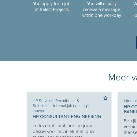
You apply for a job
You will usually
W
at Select Projects
receive a message
within one workday
(
Meer va
HR Services- Recruitment &
Interna
Selection
I
Internal job openings
I
HR C
Leuven
BANK
 KEY
HR CONSULTANT ENGINEERING
Ben ji
In deze rol combineer je jouw
verbin
en van
passie voor techniek met jouw
mensen
 en