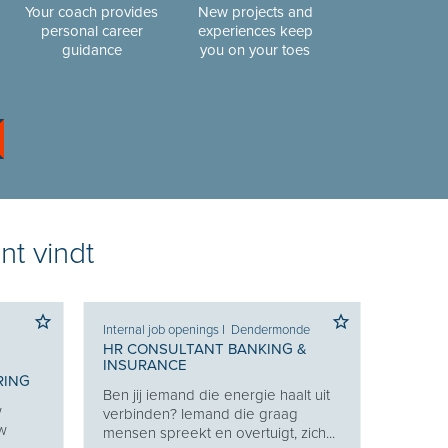
Your coach provides
New projects and
personal career
experiences keep
guidance
you on your toes
nt vindt
Internal job openings
I
Dendermonde
HR CONSULTANT BANKING &
INSURANCE
RING
Ben jij iemand die energie haalt uit
w
verbinden? Iemand die graag
uw
mensen spreekt en overtuigt, zich...