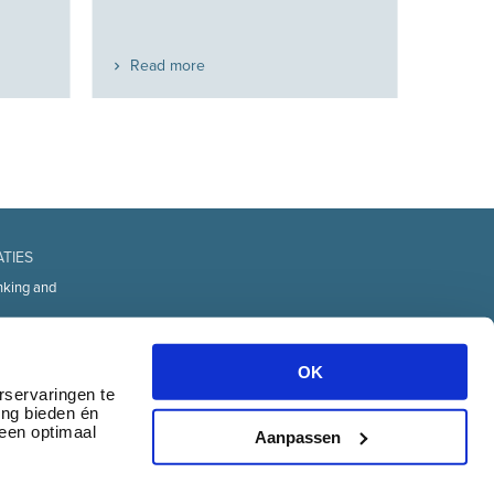
Read more
ATIES
nking and
fice
d Technology
OK
urces
rservaringen te
ing bieden én
transport
 een optimaal
& communication
Aanpassen