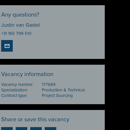
Any questions?
Justin van Gastel
+31 165 799 510
Vacancy information
Vacancy number:
177684
Specialization:
Production & Technical
Contract type:
Project Sourcing
Share or save this vacancy