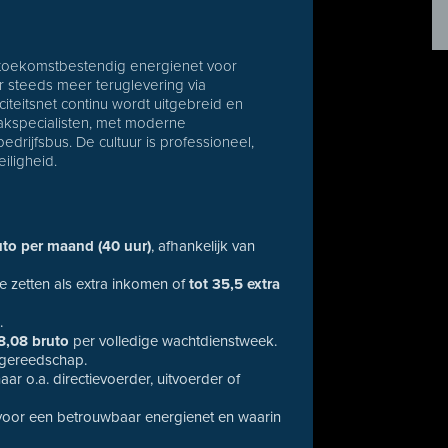
n toekomstbestendig energienet voor
r steeds meer teruglevering via
teitsnet continu wordt uitgebreid en
vakspecialisten, met moderne
drijfsbus. De cultuur is professioneel,
iligheid.
uto per maand (40 uur)
, afhankelijk van
te zetten als extra inkomen of
tot 35,5 extra
.
8,08 bruto
per volledige wachtdienstweek.
 gereedschap.
r o.a. directievoerder, uitvoerder of
t voor een betrouwbaar energienet en waarin