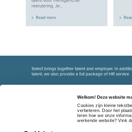
talent voor mensgerichte
t...
rekrutering. Je...
Read more
Rea
Select brings together talent and employer. In additio
talent, we also provide a full package of HR service
Welkom! Deze website ma
Cookies zijn kleine tekst
verbeteren. Door het plaa
leren hoe we onze informat
werkende website? Vink da