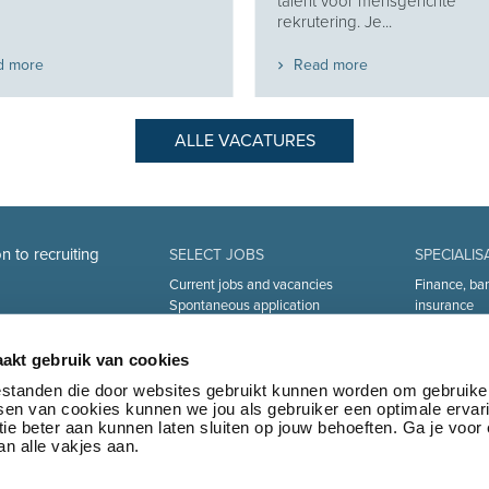
talent voor mensgerichte
rekrutering. Je...
d more
Read more
ALLE VACATURES
n to recruiting
SELECT JOBS
SPECIALIS
Current jobs and vacancies
Finance, ba
Spontaneous application
insurance
Job alert
Sales and Of
Industry an
akt gebruik van cookies
Human Reso
Medical
bestanden die door websites gebruikt kunnen worden om gebruike
tsen van cookies kunnen we jou als gebruiker een optimale ervar
Logistics & 
ie beter aan kunnen laten sluiten op jouw behoeften. Ga je voor
Marketing 
n alle vakjes aan.