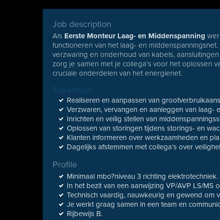
Job description
Als
Eerste Monteur Laag- en Middenspanning
werk
functioneren van het laag- en middenspanningsnet. 
verzwaring en onderhoud van kabels, aansluitingen
zorg je samen met je collega’s voor het oplossen va
cruciale onderdelen van het energienet.
Takenlijst
Realiseren en aanpassen van grootverbruikaansl
Verzwaren, vervangen en aanleggen van laag- 
Inrichten en veilig stellen van middenspanningss
Oplossen van storingen tijdens storings- en wac
Klanten informeren over werkzaamheden en pla
Dagelijks afstemmen met collega’s over veilighe
Profile
Minimaal mbo?niveau 3 richting elektrotechniek.
In het bezit van een aanwijzing VP/AVP LS/MS o
Technisch vaardig, nauwkeurig en gewend om ve
Je werkt graag samen in een team en communicee
Rijbewijs B.