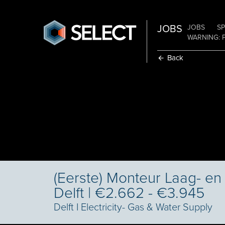
JOBS
JOBS
SP
WARNING: 
Back
(Eerste) Monteur Laag- en
Delft | €2.662 - €3.945
Delft
I
Electricity- Gas & Water Supply