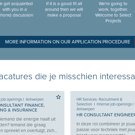
e get acquainted
If it is a good fit all
We're going to
with you in a
around then we will
work. together.
phone) discussion
make a proposal
Welcome to Select
Projects
MORE INFORMATION ON OUR APPLICATION PROCEDURE
catures die je misschien interessa
l job openings
I
Antwerpen
HR Services- Recruitment &
Selection
I
Internal job openings
I
ONSULTANT FINANCE,
Antwerpen
ING & INSURANCE
HR CONSULTANT ENGINEE
j iemand die energie haalt uit
In deze rol combineer je jou
den? Iemand die graag
passie voor techniek met jo
 spreekt en overtuigt, zich...