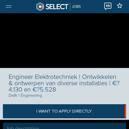
EN
JOBS
Engineer Elektrotechniek | Ontwikkelen
& ontwerpen van diverse installaties | €?
4.130 en €?5.528
Delft
I
Engineering
I WANT TO APPLY DIRECTLY
Job description