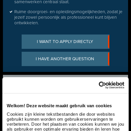
samenwerken centraal staat.
Ruime doorgroei- en opleidingsmogelijkheden, zodat je
jezelf zowel persoonlijk als professioneel kunt blijven
ontwikkelen.
I WANT TO APPLY DIRECTLY
I HAVE ANOTHER QUESTION
Any questions?
Lars Blommers
+31 165 799 510
Welkom! Deze website maakt gebruik van cookies
Cookies zijn kleine tekstbestanden die door websites
gebruikt kunnen worden om gebruikerservaringen te
verbeteren. Door het plaatsen van cookies kunnen we jou
als gebruiker een optimale ervaring bieden én leren hoe