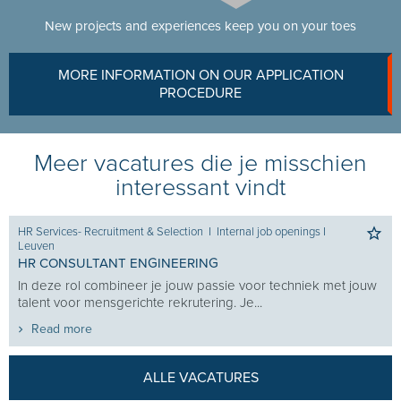
New projects and experiences keep you on your toes
MORE INFORMATION ON OUR APPLICATION
PROCEDURE
Meer vacatures die je misschien
interessant vindt
l job openings
I
Internal job openings
I
Antwerpen
HR CONSULTANT FINANCE, BANKING 
Ben jij iemand die energie haalt uit verb
oor techniek met jouw
graag mensen spreekt en overtuigt, zich..
..
Read more
ALLE VACATURES