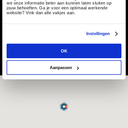
Engineer Elektrotechniek | Ontwikkelen &
we onze informatie beter aan kunnen laten sluiten op
ontwerpen van diverse installaties | €?4.130 en
jouw behoeften. Ga je voor een optimaal werkende
website? Vink dan alle vakjes aan.
€?5.528
Vacancy number:
182315
Specialization:
Engineering Electrical/Electronical
Instellingen
Contract type:
Project Sourcing
Share or save this vacancy
OK
Aanpassen